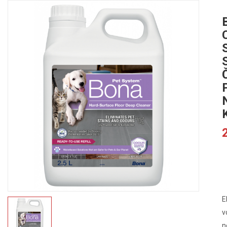
C
E
v
n