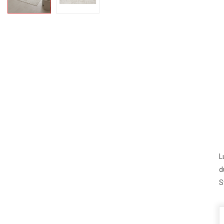
L
d
S