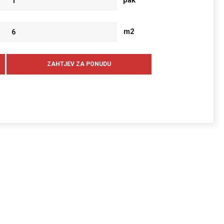
pak
m2