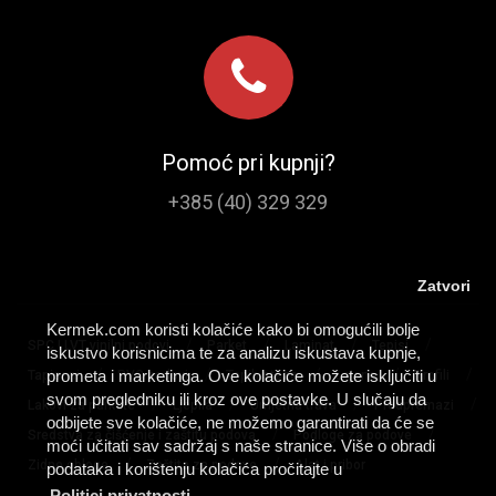
Pomoć pri kupnji?
+385 (40) 329 329
Zatvori
Kermek.com koristi kolačiće kako bi omogućili bolje
/
/
/
/
SPC I LVT vinilni podovi
Parket
Laminat
Tepisi
iskustvo korisnicima te za analizu iskustava kupnje,
/
/
/
/
/
prometa i marketinga. Ove kolačiće možete isključiti u
Tapisoni
PVC podovi
Tepih staze
Lajsne
Profili
svom pregledniku ili kroz ove postavke. U slučaju da
/
/
/
/
Lakovi za parkete
Ljepila
Umjetna trava
Predpremazi
odbijete sve kolačiće, ne možemo garantirati da će se
/
/
Sredstva za čišćenje i zaštitu podova
Podloge za podove
moći učitati sav sadržaj s naše stranice. Više o obradi
/
/
Zidne obloge
Zaštita za podove
Alat i pribor
podataka i korištenju kolačića pročitajte u
Politici privatnosti.