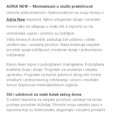
ADRIA NEW – Minimalizam u službi praktičnosti
Unesite jednostavnost i funkcionalnost na svoju terasu s
Adria New
tepisima. Njihov elegantan dizajn i neutralni
tonovi lako se uklapaju u svaki stil, a otporne su na
vremenske uvjete i iznimno su izdržljive.
Vaša terasa ili dvorište zaslužuju biti udobno i stilski
uređeni kao i unutarnji prostori. Naša kolekcija vanjskih
prostirki spaja izdržljivost, moderan dizajn i jednostavno
održavanje.
Ravno tkani tepisi s poboljšanim značajkama. Poboljšana
kvaliteta, boja i dizajn. Pogodan za unutarnju i vanjsku
upotrebu. Pogodan za kućne ljubimce zbog vrlo čvrste
strukture i jednostavnog održavanja. Uzorci i neutralni
tonovi doprinose minimalističkom izgledu.
Stil i udobnost za svaki kutak vašeg doma
S našim tepisima za vanjske prostore uživanje na terasi
postaje poseban doživljaj. Stvorite svoju vanjsku oazu s
tepisima koji su funkcionalni, dugotrajni i vizualno privlačni.