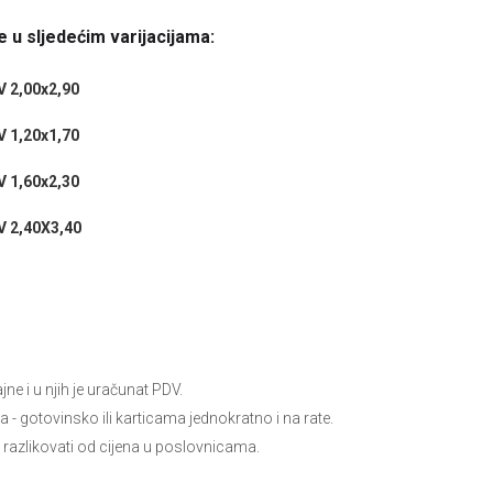
 u sljedećim varijacijama:
 2,00x2,90
 1,20x1,70
 1,60x2,30
 2,40X3,40
e i u njih je uračunat PDV.
ja
- gotovinsko ili karticama jednokratno i na rate.
 razlikovati od cijena u poslovnicama.