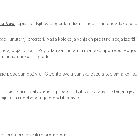
ia New
tepisima. Njihov elegantan dizajn i neutralni tonovi lako se 
 kao i unutarnji prostori. Naša kolekcija vanjskih prostirki spaja izdr
teta, boja i dizajn. Pogodan za unutarnju i vanjsku upotrebu. Pogod
 minimalističkom izgledu.
e poseban doživljaj. Stvorite svoju vanjsku oazu s tepisima koji su fu
 funkcionalni i u zatvorenom prostoru. Njihovi izdržljivi materijali i
iju stila i udobnosti gdje god ih stavite.
one i prostore s velikim prometom