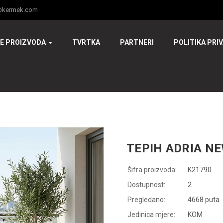
@kermek.com
JE PROIZVODA
TVRTKA
PARTNERI
POLITIKA PRI
TEPIH ADRIA NE
Šifra proizvoda:
K21790
Dostupnost:
2
Pregledano:
4668 puta
Jedinica mjere:
KOM