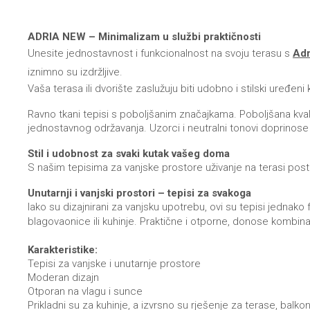
ADRIA NEW – Minimalizam u službi praktičnosti
Unesite jednostavnost i funkcionalnost na svoju terasu s
Adr
iznimno su izdržljive.
Vaša terasa ili dvorište zaslužuju biti udobno i stilski uređeni
Ravno tkani tepisi s poboljšanim značajkama. Poboljšana kvali
jednostavnog održavanja. Uzorci i neutralni tonovi doprinose
Stil i udobnost za svaki kutak vašeg doma
S našim tepisima za vanjske prostore uživanje na terasi postaj
Unutarnji i vanjski prostori – tepisi za svakoga
Iako su dizajnirani za vanjsku upotrebu, ovi su tepisi jednako
blagovaonice ili kuhinje. Praktične i otporne, donose kombinac
Karakteristike:
Tepisi za vanjske i unutarnje prostore
Moderan dizajn
Otporan na vlagu i sunce
Prikladni su za kuhinje, a izvrsno su rješenje za terase, balk