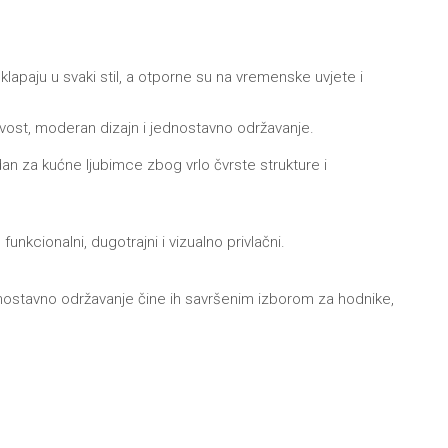
uklapaju u svaki stil, a otporne su na vremenske uvjete i
žljivost, moderan dizajn i jednostavno održavanje.
an za kućne ljubimce zbog vrlo čvrste strukture i
nkcionalni, dugotrajni i vizualno privlačni.
 jednostavno održavanje čine ih savršenim izborom za hodnike,