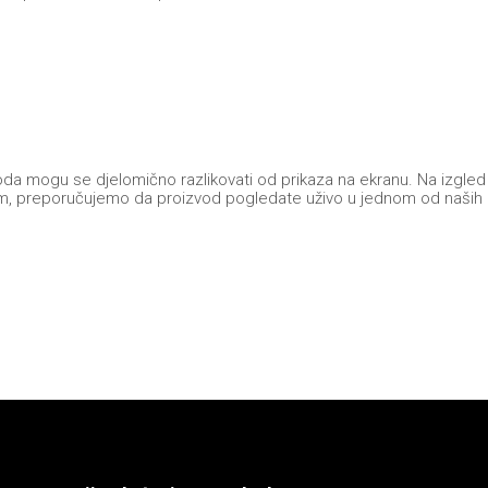
 mogu se djelomično razlikovati od prikaza na ekranu. Na izgled pr
i dojam, preporučujemo da proizvod pogledate uživo u jednom od naših