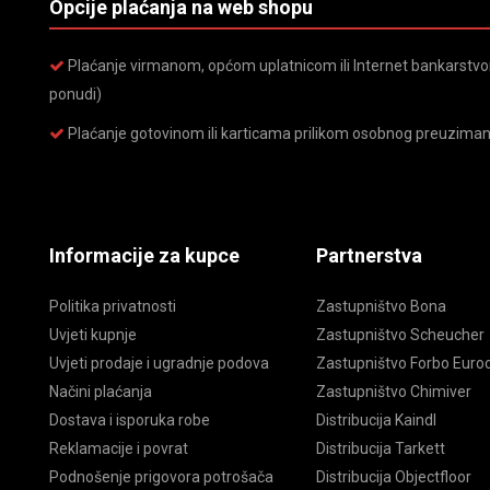
Opcije plaćanja na web shopu
Plaćanje virmanom, općom uplatnicom ili Internet bankarstvom
ponudi)
Plaćanje gotovinom ili karticama prilikom osobnog preuziman
Informacije za kupce
Partnerstva
Politika privatnosti
Zastupništvo Bona
Uvjeti kupnje
Zastupništvo Scheucher
Uvjeti prodaje i ugradnje podova
Zastupništvo Forbo Euroc
Načini plaćanja
Zastupništvo Chimiver
Dostava i isporuka robe
Distribucija Kaindl
Reklamacije i povrat
Distribucija Tarkett
Podnošenje prigovora potrošača
Distribucija Objectfloor