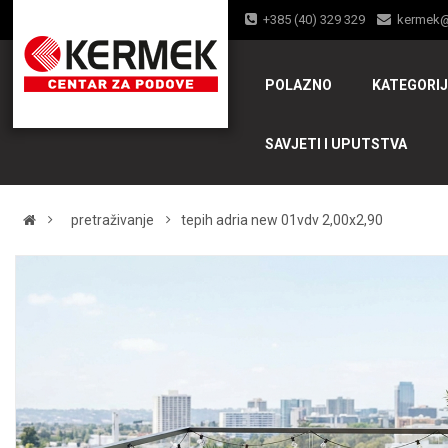
+385 (40) 329 329
kermek
POLAZNO
KATEGORI
SAVJETI I UPUTSTVA
pretraživanje
tepih adria new 01vdv 2,00x2,90