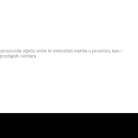
oizvoda utječu vrsta te intenzitet svjetla u prostoru, kao i
 prodajnih centara.