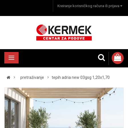
Kreiranje korisničkog računa ili prijava
pretraživanje
tepih adria new 03gsg 1,20x1,70