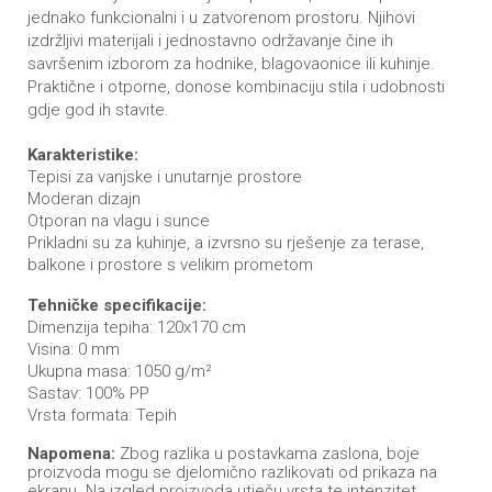
jednako funkcionalni i u zatvorenom prostoru. Njihovi
izdržljivi materijali i jednostavno održavanje čine ih
savršenim izborom za hodnike, blagovaonice ili kuhinje.
Praktične i otporne, donose kombinaciju stila i udobnosti
gdje god ih stavite.
Karakteristike:
Tepisi za vanjske i unutarnje prostore
Moderan dizajn
Otporan na vlagu i sunce
Prikladni su za kuhinje, a izvrsno su rješenje za terase,
balkone i prostore s velikim prometom
Tehničke specifikacije:
Dimenzija tepiha: 120x170 cm
Visina: 0 mm
Ukupna masa: 1050 g/m²
Sastav: 100% PP
Vrsta formata: Tepih
Napomena:
Zbog razlika u postavkama zaslona, boje
proizvoda mogu se djelomično razlikovati od prikaza na
ekranu. Na izgled proizvoda utječu vrsta te intenzitet