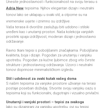
Unesite jednostavnost i funkcionalnost na svoju terasu s
Adria New
tepisima. Njihov elegantan dizajn i neutralni
tonovi lako se uklapaju u svaki stil, a otporne su na
vremenske uvjete i iznimno su izdržljive.
Vaša terasa ili dvorište zaslužuju biti udobno i stilski
uređeni kao i unutarnji prostori. Naša kolekcija vanjskih
prostirki spaja izdržljivost, moderan dizajn i jednostavno
održavanje.
Ravno tkani tepisi s poboljšanim značajkama. Poboljšana
kvaliteta, boja i dizajn. Pogodan za unutarnju i vanjsku
upotrebu. Pogodan za kućne ljubimce zbog vrlo čvrste
strukture i jednostavnog održavanja. Uzorci i neutralni
tonovi doprinose minimalističkom izgledu.
Stil i udobnost za svaki kutak vašeg doma
S našim tepisima za vanjske prostore uživanje na terasi
postaje poseban doživljaj. Stvorite svoju vanjsku oazu s
tepisima koji su funkcionalni, dugotrajni i vizualno privlačni.
Unutarnji i vanjski prostori – tepisi za svakoga
Iako su dizajnirani za vanjsku upotrebu, ovi su tepisi