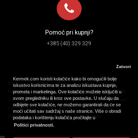
Pomoć pri kupnji?
+385 (40) 329 329
Zatvori
Kermek.com koristi kolačiće kako bi omogućili bolje
/
/
/
/
SPC I LVT vinilni podovi
Parket
Laminat
Tepisi
iskustvo korisnicima te za analizu iskustava kupnje,
/
/
/
/
/
prometa i marketinga. Ove kolačiće možete isključiti u
Tapisoni
PVC podovi
Tepih staze
Lajsne
Profili
svom pregledniku ili kroz ove postavke. U slučaju da
/
/
/
/
Lakovi za parkete
Ljepila
Umjetna trava
Predpremazi
odbijete sve kolačiće, ne možemo garantirati da će se
/
/
Sredstva za čišćenje i zaštitu podova
Podloge za podove
moći učitati sav sadržaj s naše stranice. Više o obradi
/
/
Zidne obloge
Zaštita za podove
Alat i pribor
podataka i korištenju kolačića pročitajte u
Politici privatnosti.