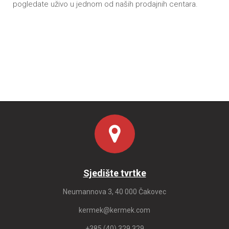
pogledate uživo u jednom od naših prodajnih centara.
Sjedište tvrtke
Neumannova 3, 40 000 Čakovec
kermek@kermek.com
+385 (40) 329 329