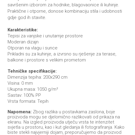
savršenim izborom za hodnike, blagovaonice ili kuhinje.
Praktične i otporne, donose kombinaciju stila i udobnosti
gdje god ih stavite.
Karakteristike:
Tepisi za vanjske i unutarnje prostore
Moderan dizajn
Otporan na vlagu i sunce
Prikladni su za kuhinje, a izvrsno su rješenje za terase,
balkone i prostore s velikim prometom
Tehničke specifikacije:
Dimenzija tepiha: 200x290 cm
Visina: 0 mm
Ukupna masa: 1050 g/m²
Sastav: 100% PP
Vrsta formata: Tepih
Napomena:
Zbog razlika u postavkama zaslona, boje
proizvoda mogu se djelomično razlikovati od prikaza na
ekranu. Na izgled proizvoda utječu vrsta te intenzitet
svjetla u prostoru, kao i kut gledanja ili fotografiranja. Kako
biste stekli najvjerniji dojam, preporučujemo da proizvod