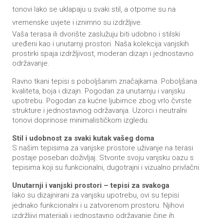
tonovi lako se uklapaju u svaki stil, a otporne su na
vremenske uvjete i iznimno su izdržljive.
Vaša terasa ili dvorište zaslužuju biti udobno i stilski
uređeni kao i unutarnji prostori. Naša kolekcija vanjskih
prostirki spaja izdržljivost, moderan dizajn i jednostavno
održavanje.
Ravno tkani tepisi s poboljšanim značajkama. Poboljšana
kvaliteta, boja i dizajn. Pogodan za unutarnju i vanjsku
upotrebu. Pogodan za kućne ljubimce zbog vrlo čvrste
strukture i jednostavnog održavanja. Uzorci i neutralni
tonovi doprinose minimalističkom izgledu.
Stil i udobnost za svaki kutak vašeg doma
S našim tepisima za vanjske prostore uživanje na terasi
postaje poseban doživljaj. Stvorite svoju vanjsku oazu s
tepisima koji su funkcionalni, dugotrajni i vizualno privlačni.
Unutarnji i vanjski prostori – tepisi za svakoga
Iako su dizajnirani za vanjsku upotrebu, ovi su tepisi
jednako funkcionalni i u zatvorenom prostoru. Njihovi
izdržljivi materijali i jednostavno održavanje čine ih