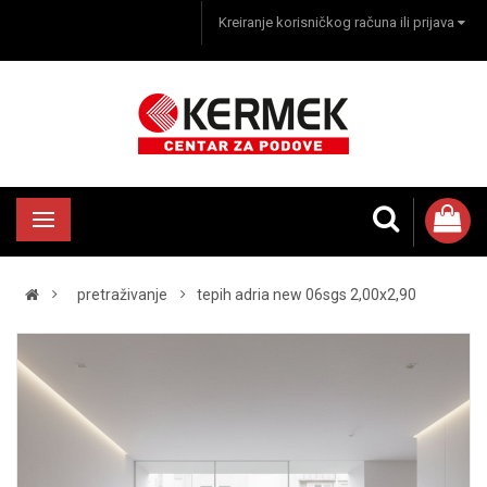
Kreiranje korisničkog računa ili prijava
pretraživanje
tepih adria new 06sgs 2,00x2,90