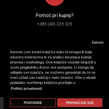
Pomoć pri kupnji?
+385 (40) 329 329
Zatvori
Kermek.com koristi kolačiće kako bi omogućili bolje
/
/
/
/
SPC I LVT vinilni podovi
Parket
Laminat
Tepisi
iskustvo korisnicima te za analizu iskustava kupnje,
/
/
/
/
/
prometa i marketinga. Ove kolačiće možete isključiti u
Tapisoni
PVC podovi
Tepih staze
Lajsne
Profili
svom pregledniku ili kroz ove postavke. U slučaju da
/
/
/
/
Lakovi za parkete
Ljepila
Umjetna trava
Predpremazi
odbijete sve kolačiće, ne možemo garantirati da će se
/
/
Sredstva za čišćenje i zaštitu podova
Podloge za podove
moći učitati sav sadržaj s naše stranice. Više o obradi
/
/
Zidne obloge
Zaštita za podove
Alat i pribor
podataka i korištenju kolačića pročitajte u
Politici privatnosti.
POSTAVKE
PRIHVAĆAM SVE
Kermek d.o.o. © 1994 - 2026. Izrada web shopa:
Konplast.hr