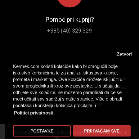
Pomoć pri kupnji?
+385 (40) 329 329
Zatvori
Kermek.com koristi kolačiće kako bi omogućili bolje
/
/
/
/
SPC I LVT vinilni podovi
Parket
Laminat
Tepisi
iskustvo korisnicima te za analizu iskustava kupnje,
/
/
/
/
/
prometa i marketinga. Ove kolačiće možete isključiti u
Tapisoni
PVC podovi
Tepih staze
Lajsne
Profili
svom pregledniku ili kroz ove postavke. U slučaju da
/
/
/
/
Lakovi za parkete
Ljepila
Umjetna trava
Predpremazi
odbijete sve kolačiće, ne možemo garantirati da će se
/
/
Sredstva za čišćenje i zaštitu podova
Podloge za podove
moći učitati sav sadržaj s naše stranice. Više o obradi
/
/
Zidne obloge
Zaštita za podove
Alat i pribor
podataka i korištenju kolačića pročitajte u
Politici privatnosti.
POSTAVKE
PRIHVAĆAM SVE
Kermek d.o.o. © 1994 - 2026. Izrada web shopa:
Konplast.hr