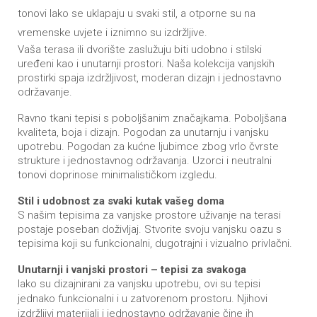
tonovi lako se uklapaju u svaki stil, a otporne su na
vremenske uvjete i iznimno su izdržljive.
Vaša terasa ili dvorište zaslužuju biti udobno i stilski
uređeni kao i unutarnji prostori. Naša kolekcija vanjskih
prostirki spaja izdržljivost, moderan dizajn i jednostavno
održavanje.
Ravno tkani tepisi s poboljšanim značajkama. Poboljšana
kvaliteta, boja i dizajn. Pogodan za unutarnju i vanjsku
upotrebu. Pogodan za kućne ljubimce zbog vrlo čvrste
strukture i jednostavnog održavanja. Uzorci i neutralni
tonovi doprinose minimalističkom izgledu.
Stil i udobnost za svaki kutak vašeg doma
S našim tepisima za vanjske prostore uživanje na terasi
postaje poseban doživljaj. Stvorite svoju vanjsku oazu s
tepisima koji su funkcionalni, dugotrajni i vizualno privlačni.
Unutarnji i vanjski prostori – tepisi za svakoga
Iako su dizajnirani za vanjsku upotrebu, ovi su tepisi
jednako funkcionalni i u zatvorenom prostoru. Njihovi
izdržljivi materijali i jednostavno održavanje čine ih