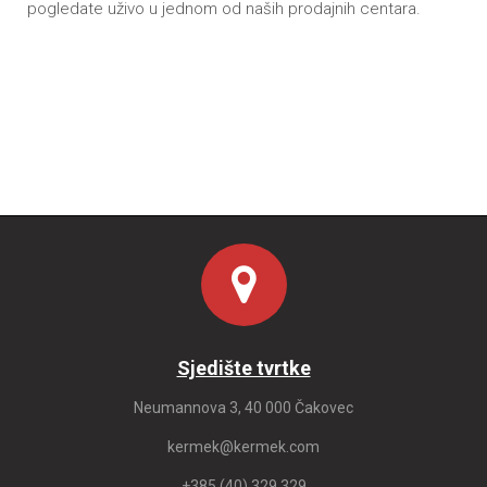
pogledate uživo u jednom od naših prodajnih centara.
Sjedište tvrtke
Neumannova 3, 40 000 Čakovec
kermek@kermek.com
+385 (40) 329 329