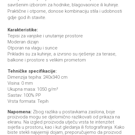
savršenim izborom za hodnike, blagovaonice ili kuhinje.
Praktične i otporne, donose kombinaciju stila i udobnosti
gdje god ih stavite.
Karakteristike:
Tepisi za vanjske i unutarnje prostore
Moderan dizajn
Otporan na vlagu i sunce
Prikladni su za kuhinje, a izvrsno su rješenje za terase,
balkone i prostore s velikim prometom
Tehničke specifikacije:
Dimenzija tepiha: 240x340 cm
Visina: 0 mm
Ukupna masa: 1050 g/m²
Sastav: 100% PP
Vrsta formata: Tepih
Napomena:
Zbog razlika u postavkama zaslona, boje
proizvoda mogu se djelomično razlikovati od prikaza na
ekranu. Na izgled proizvoda utječu vrsta te intenzitet
svjetla u prostoru, kao i kut gledanja ili fotografiranja. Kako
biste stekli najvjerniji dojam, preporučujemo da proizvod