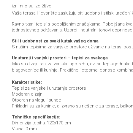
iznimno su izdržljive.
Vaša terasa ili dvorište zaslužuju biti udobno i stilski uređeni
Ravno tkani tepisi s poboljšanim značajkama. Poboljšana kvali
jednostavnog održavanja. Uzorci i neutralni tonovi doprinose
Stil i udobnost za svaki kutak vašeg doma
S našim tepisima za vanjske prostore uživanje na terasi postaj
Unutarnji i vanjski prostori – tepisi za svakoga
Iako su dizajnirani za vanjsku upotrebu, ovi su tepisi jednako
blagovaonice ili kuhinje. Praktične i otporne, donose kombinac
Karakteristike:
Tepisi za vanjske i unutarnje prostore
Moderan dizajn
Otporan na vlagu i sunce
Prikladni su za kuhinje, a izvrsno su rješenje za terase, balk
Tehničke specifikacije:
Dimenzija tepiha: 120x170 cm
Visina: 0 mm