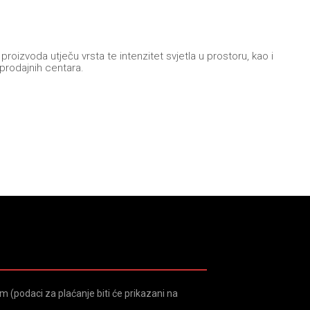
oizvoda utječu vrsta te intenzitet svjetla u prostoru, kao i
 prodajnih centara.
 (podaci za plaćanje biti će prikazani na