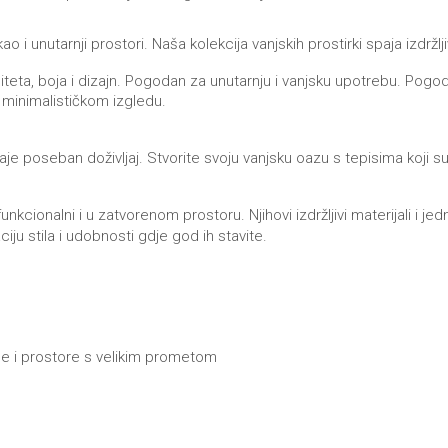
 kao i unutarnji prostori. Naša kolekcija vanjskih prostirki spaja izdr
teta, boja i dizajn. Pogodan za unutarnju i vanjsku upotrebu. Pogod
 minimalističkom izgledu.
e poseban doživljaj. Stvorite svoju vanjsku oazu s tepisima koji su fu
 funkcionalni i u zatvorenom prostoru. Njihovi izdržljivi materijali i
iju stila i udobnosti gdje god ih stavite.
one i prostore s velikim prometom