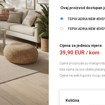
Ovaj proizvod dostupan je
TEPIH ADRIA NEW 45VDV
TEPIH ADRIA NEW 45VDV
Cijena za jedinicu mjere:
39,90 EUR
/ kom
Cijene proizvoda su maloprodajn
Ista cijena za sve oblike plaćan
Cijene na web trgovini mogu se
Količina