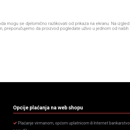
 mogu se djelomično razlikovati od prikaza na ekranu. Na izgled pr
i dojam, preporučujemo da proizvod pogledate uživo u jednom od naših
Opcije plaćanja na web shopu
Plaćanje virmanom, općom uplatnicom ili Internet bankarstvom