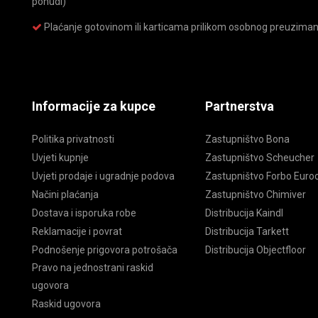
ponudi)
Plaćanje gotovinom ili karticama prilikom osobnog preuziman
Informacije za kupce
Partnerstva
Politika privatnosti
Zastupništvo Bona
Uvjeti kupnje
Zastupništvo Scheucher
Uvjeti prodaje i ugradnje podova
Zastupništvo Forbo Euroc
Načini plaćanja
Zastupništvo Chimiver
Dostava i isporuka robe
Distribucija Kaindl
Reklamacije i povrat
Distribucija Tarkett
Podnošenje prigovora potrošača
Distribucija Objectfloor
Pravo na jednostrani raskid
ugovora
Raskid ugovora