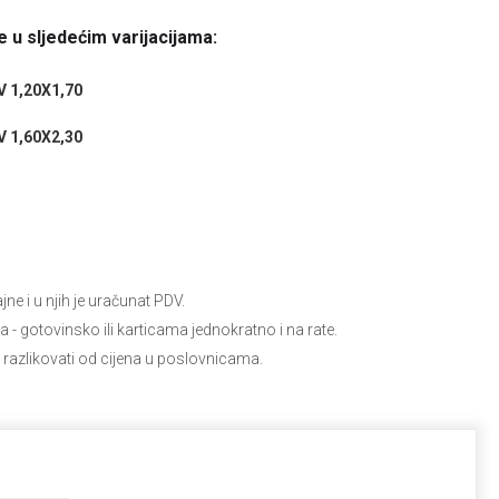
 u sljedećim varijacijama:
 1,20X1,70
 1,60X2,30
e i u njih je uračunat PDV.
ja
- gotovinsko ili karticama jednokratno i na rate.
 razlikovati od cijena u poslovnicama.