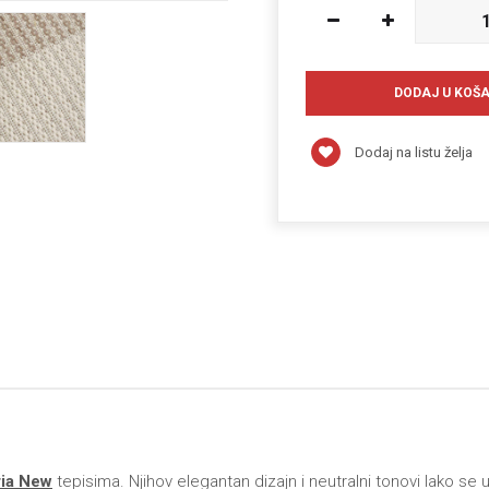
Dodaj na listu želja
ia New
tepisima. Njihov elegantan dizajn i neutralni tonovi lako se 