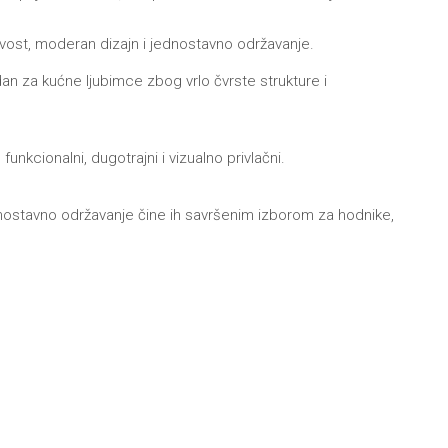
žljivost, moderan dizajn i jednostavno održavanje.
an za kućne ljubimce zbog vrlo čvrste strukture i
nkcionalni, dugotrajni i vizualno privlačni.
 jednostavno održavanje čine ih savršenim izborom za hodnike,