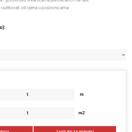
ja
- gotovinsko ili karticama jednokratno i na rate.
 razlikovati od cijena u poslovnicama.
u):
m
m2