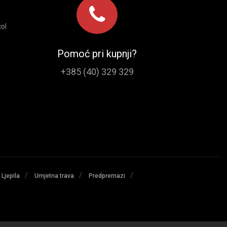
ol
Pomoć pri kupnji?
+385 (40) 329 329
/
/
/
Ljepila
Umjetna trava
Predpremazi