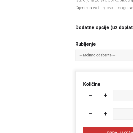
Ista cijena za sve oblike plaćan
Cijene na web trgovini mogu se
Dodatne opcije (uz doplat
Rubljenje
Količina