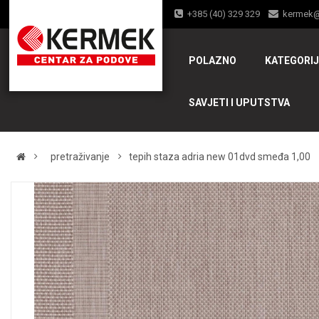
+385 (40) 329 329
kermek
POLAZNO
KATEGORI
SAVJETI I UPUTSTVA
pretraživanje
tepih staza adria new 01dvd smeđa 1,00