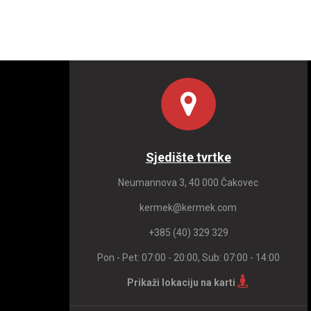
Sjedište tvrtke
Neumannova 3, 40 000 Čakovec
kermek@kermek.com
+385 (40) 329 329
Pon - Pet: 07:00 - 20:00, Sub: 07:00 - 14:00
Prikaži lokaciju na karti