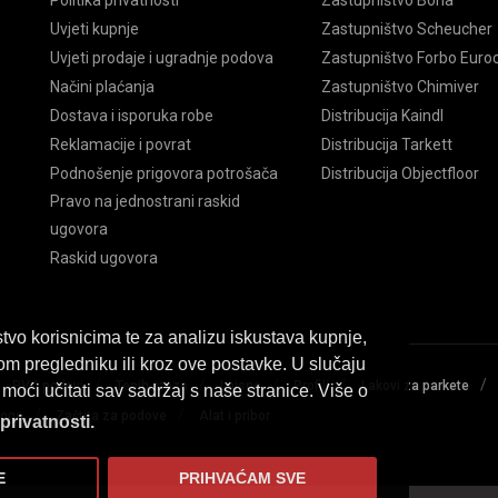
Politika privatnosti
Zastupništvo Bona
Uvjeti kupnje
Zastupništvo Scheucher
Uvjeti prodaje i ugradnje podova
Zastupništvo Forbo Euroc
Načini plaćanja
Zastupništvo Chimiver
Dostava i isporuka robe
Distribucija Kaindl
Reklamacije i povrat
Distribucija Tarkett
Podnošenje prigovora potrošača
Distribucija Objectfloor
Pravo na jednostrani raskid
ugovora
Raskid ugovora
tvo korisnicima te za analizu iskustava kupnje,
om pregledniku ili kroz ove postavke. U slučaju
/
/
/
/
/
/
PVC podovi
Tepih staze
Lajsne
Profili
Lakovi za parkete
moći učitati sav sadržaj s naše stranice. Više o
/
/
loge
Zaštita za podove
Alat i pribor
 privatnosti.
E
PRIHVAĆAM SVE