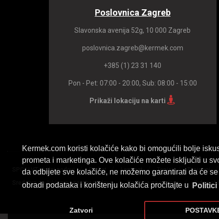
Poslovnica Zagreb
Slavonska avenija 52g, 10 000 Zagreb
poslovnica.zagreb@kermek.com
+385 (1) 23 31 140
Pon - Pet: 07:00 - 20:00, Sub: 08:00 - 15:00
Prikaži lokaciju na karti
Kermek.com koristi kolačiće kako bi omogućili bolje iskus
prometa i marketinga. Ove kolačiće možete isključiti u sv
/
/
/
/
SPC I LVT vinilni podovi
Parket
Laminat
Tepisi
Tapisoni
da odbijete sve kolačiće, ne možemo garantirati da će se 
/
/
Sredstva za čišćenje i zaštitu podova
Podloge za podove
Zidne ob
obradi podataka i korištenju kolačića pročitajte u
Politici
Zatvori
POSTAVK