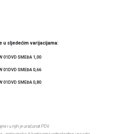
 u sljedećim varijacijama:
W 01DVD SMEĐA 1,00
W 01DVD SMEĐA 0,66
W 01DVD SMEĐA 0,80
e i u njih je uračunat PDV.