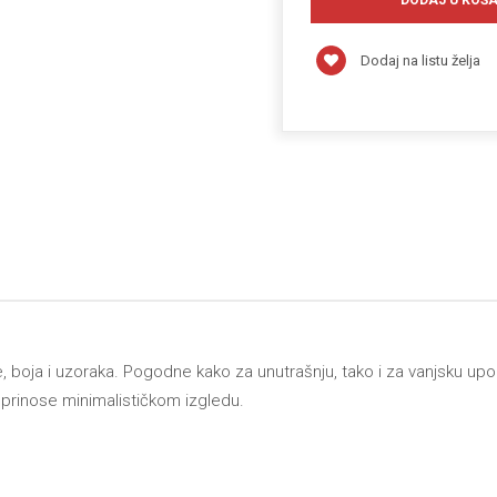
Dodaj na listu želja
ete, boja i uzoraka. Pogodne kako za unutrašnju, tako i za vanjsku
doprinose minimalističkom izgledu.