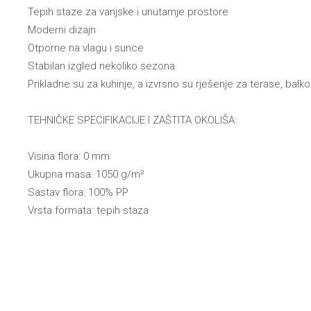
Tepih staze za vanjske i unutarnje prostore
Moderni dizajn
Otporne na vlagu i sunce
Stabilan izgled nekoliko sezona
Prikladne su za kuhinje, a izvrsno su rješenje za terase, bal
TEHNIČKE SPECIFIKACIJE I ZAŠTITA OKOLIŠA:
Visina flora: 0 mm
Ukupna masa: 1050 g/m
²
Sastav flora: 100% PP
Vrsta formata: tepih staza