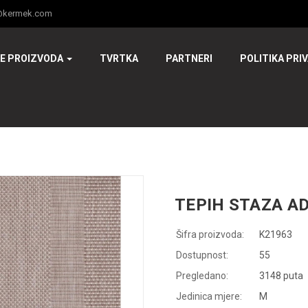
@kermek.com
JE PROIZVODA
TVRTKA
PARTNERI
POLITIKA PRI
TEPIH STAZA A
Šifra proizvoda:
K21963
Dostupnost:
55
Pregledano:
3148 puta
Jedinica mjere:
M