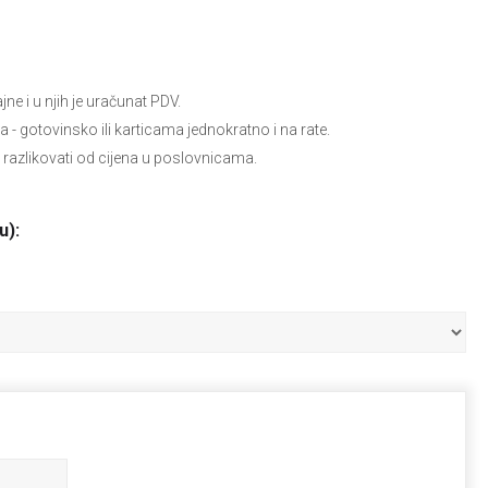
e i u njih je uračunat PDV.
ja
- gotovinsko ili karticama jednokratno i na rate.
 razlikovati od cijena u poslovnicama.
u):