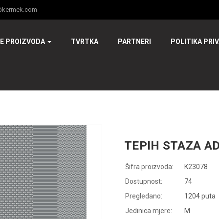
@kermek.com
JE PROIZVODA
TVRTKA
PARTNERI
POLITIKA PRI
TEPIH STAZA AD
Šifra proizvoda:
K23078
Dostupnost:
74
Pregledano:
1204 puta
Jedinica mjere:
M