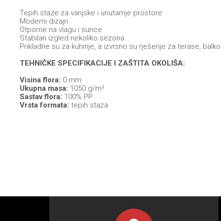
Tepih staze za vanjske i unutarnje prostore
Moderni dizajn
Otporne na vlagu i sunce
Stabilan izgled nekoliko sezona
Prikladne su za kuhinje, a izvrsno su rješenje za terase, bal
TEHNIČKE SPECIFIKACIJE I ZAŠTITA OKOLIŠA:
Visina flora:
0 mm
Ukupna masa:
1050 g/m²
Sastav flora:
100% PP
Vrsta formata:
tepih staza