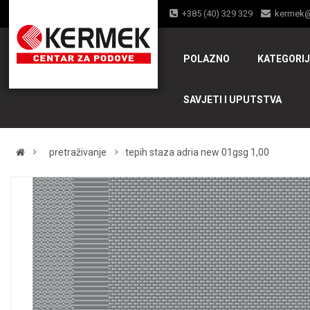
+385 (40) 329 329
kermek
POLAZNO
KATEGORI
SAVJETI I UPUTSTVA
pretraživanje
tepih staza adria new 01gsg 1,00