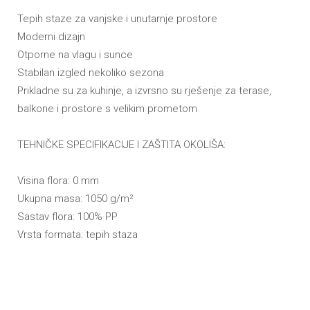
Tepih staze za vanjske i unutarnje prostore
Moderni dizajn
Otporne na vlagu i sunce
Stabilan izgled nekoliko sezona
Prikladne su za kuhinje, a izvrsno su rješenje za terase,
balkone i prostore s velikim prometom
TEHNIČKE SPECIFIKACIJE I ZAŠTITA OKOLIŠA:
Visina flora: 0 mm
Ukupna masa: 1050 g/m
²
Sastav flora: 100% PP
Vrsta formata: tepih staza