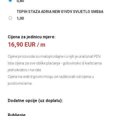
0,80
TEPIH STAZA ADRIA NEW 01VDV SVIJETLO SMEĐA
1,00
Cijena za jedinicu mjere:
16,90 EUR
/ m
Cijene proizvoda su maloprodajne i u njih je uračunat PDV.
Ista cijena za sve oblike plaćanja
- gotovinsko ili karticama
jednokratno i na rate.
Cijene na web trgovini mogu se razlikovati od cijena u
poslovnicama.
Dodatne opcije (uz doplatu):
Rubljenje