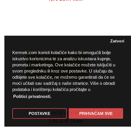
Zatvori
Kermek.com koristi kolačiće kako bi omogućili bolje
iskustvo korisnicima te za analizu iskustava kupnje,
prometa i marketinga. Ove kolačiće možete isključiti u
svom pregledniku ili kroz ove postavke. U slučaju da
odbijete sve kolačiće, ne možemo garantirati da će se
moći učitati sav sadržaj s naše stranice. Više o obradi
podataka i korištenju kolačića pročitajte u
Politici privatnosti.
LAJSNA LAMINATNA KA. 67457 50X18X2600
POSTAVKE
PRIHVAĆAM SVE
7,90 EUR
/ kom