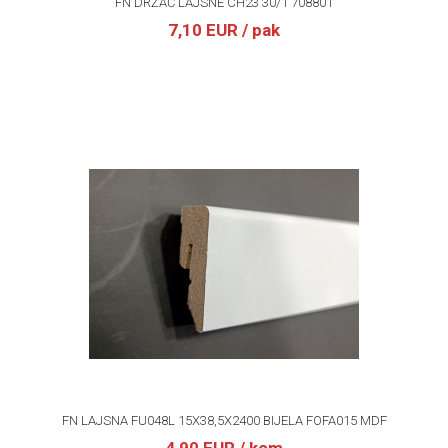
FN DRŽAČ LAJSNE CH23 30/1 708801
7,10 EUR
/ pak
FN LAJSNA FU048L 15X38,5X2400 BIJELA FOFA015 MDF