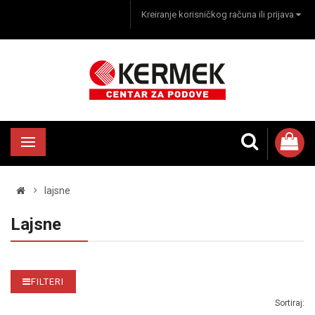
Kreiranje korisničkog računa ili prijava
lajsne
Lajsne
FILTERI
Sortiraj: