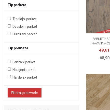
Tip parketa
Troslojni parket
Dvoslojni parket
Furnirani parket
PARKET HRA
HAVANNA ČE
Tip premaza
49,6
68,90
Lakirani parket
Nauljeni parket
Hardwax parket
Filtriraj proizvode