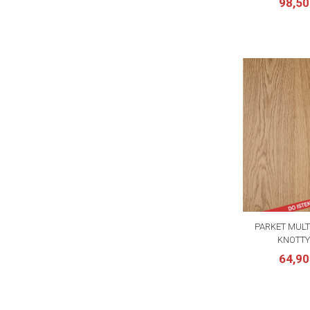
98,5
Alat i pribor
PARKET MULT
KNOTTY
64,9