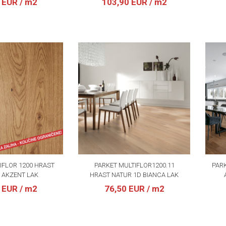
0 EUR
/ m2
103,90 EUR
/ m2
IFLOR 1200 HRAST
PARKET MULTIFLOR1200.11
PARK
 AKZENT LAK
HRAST NATUR 1D BIANCA LAK
0 EUR
/ m2
76,50 EUR
/ m2