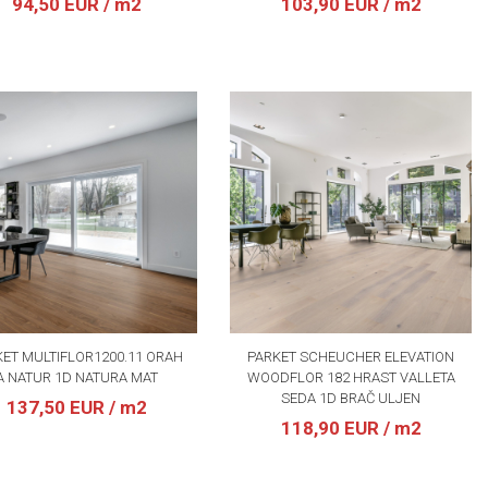
94,50 EUR
/ m2
103,90 EUR
/ m2
ET MULTIFLOR1200.11 ORAH
PARKET SCHEUCHER ELEVATION
A NATUR 1D NATURA MAT
WOODFLOR 182 HRAST VALLETA
SEDA 1D BRAČ ULJEN
137,50 EUR
/ m2
118,90 EUR
/ m2