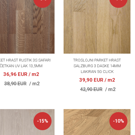
ET HRAST RUSTIK 3S SAFARI
TROSLOJNI PARKET HRAST
ČETKAN UV LAK 13,5MM
SALZBURG 3 DASKE 14MM
LAKIRAN 5G CLICK
36,96 EUR
/ m2
39,90 EUR
/ m2
/ m2
38,90 EUR
/ m2
42,90 EUR
-15%
-10%