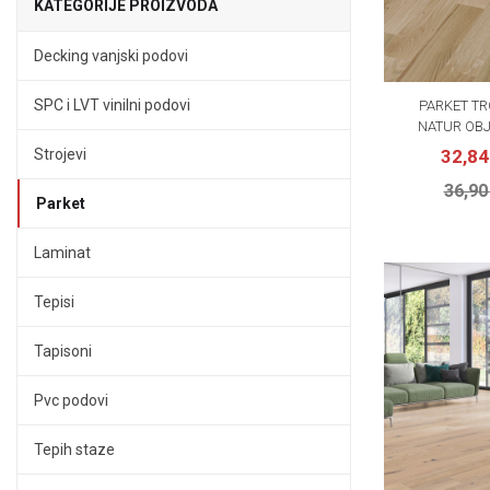
KATEGORIJE PROIZVODA
Decking vanjski podovi
SPC i LVT vinilni podovi
PARKET TR
NATUR OBJ
Strojevi
32,8
36,90
Parket
Laminat
Tepisi
Tapisoni
Pvc podovi
Tepih staze