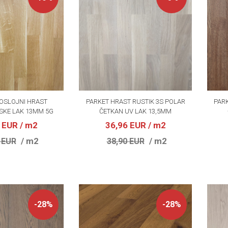
OSLOJNI HRAST
PARKET HRAST RUSTIK 3S POLAR
PARK
ASKE LAK 13MM 5G
ČETKAN UV LAK 13,5MM
6 EUR
/ m2
36,96 EUR
/ m2
/ m2
/ m2
 EUR
38,90 EUR
-28%
-28%