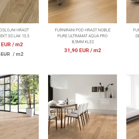
OSLOJNI HRAST
FURNIRANI POD HRAST NOBLE
FU
EKT 3S LAK 13,5
PURE ULTRAMAT AQUA PRO
S
8,5MM KL32
4 EUR
/ m2
31,90 EUR
/ m2
/ m2
 EUR