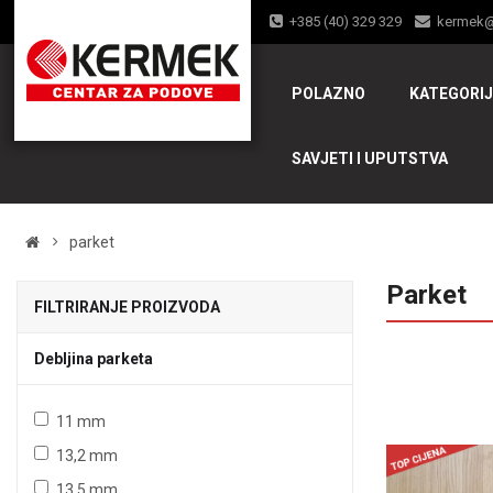
+385 (40) 329 329
kermek
POLAZNO
KATEGORI
SAVJETI I UPUTSTVA
parket
Parket
FILTRIRANJE PROIZVODA
Debljina parketa
4
11 mm
13,2 mm
13,5 mm