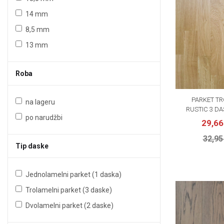
14 mm
8,5 mm
13 mm
Roba
PARKET TR
na lageru
RUSTIC 3 D
po narudžbi
29,6
32,95
Tip daske
Jednolamelni parket (1 daska)
Trolamelni parket (3 daske)
Dvolamelni parket (2 daske)