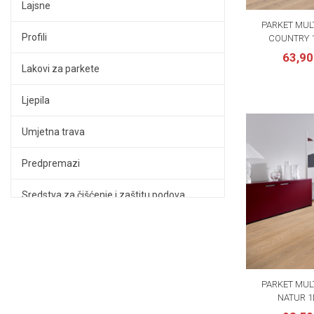
Lajsne
PARKET MUL
Profili
COUNTRY 1
63,9
Lakovi za parkete
Ljepila
Umjetna trava
Predpremazi
Sredstva za čišćenje i zaštitu podova
LVT podovi
Podloge za podove
PARKET MUL
Zidne obloge
NATUR 1