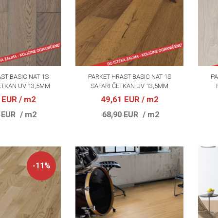
ST BASIC NAT 1S
PARKET HRAST BASIC NAT 1S
PA
TKAN UV 13,5MM
SAFARI ČETKAN UV 13,5MM
1 EUR
/ m2
49,61 EUR
/ m2
/ m2
/ m2
 EUR
68,90 EUR
-11%