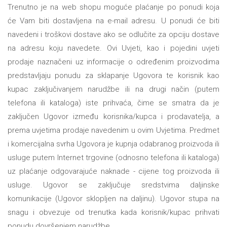
Trenutno je na web shopu moguće plaćanje po ponudi koja
će Vam biti dostavljena na e-mail adresu. U ponudi će biti
navedeni i troškovi dostave ako se odlučite za opciju dostave
na adresu koju navedete.
Ovi Uvjeti, kao i pojedini uvjeti
prodaje naznačeni uz informacije o određenim proizvodima
predstavljaju ponudu za sklapanje Ugovora te korisnik kao
kupac zaključivanjem narudžbe ili na drugi način (putem
telefona ili kataloga) iste prihvaća, čime se smatra da je
zaključen Ugovor između korisnika/kupca i prodavatelja, a
prema uvjetima prodaje navedenim u ovim Uvjetima. Predmet
i komercijalna svrha Ugovora je kupnja odabranog proizvoda ili
usluge putem Internet trgovine (odnosno telefona ili kataloga)
uz plaćanje odgovarajuće naknade - cijene tog proizvoda ili
usluge. Ugovor se zaključuje sredstvima daljinske
komunikacije (Ugovor sklopljen na daljinu). Ugovor stupa na
snagu i obvezuje od trenutka kada korisnik/kupac prihvati
ponudu dovršenjem narudžbe.