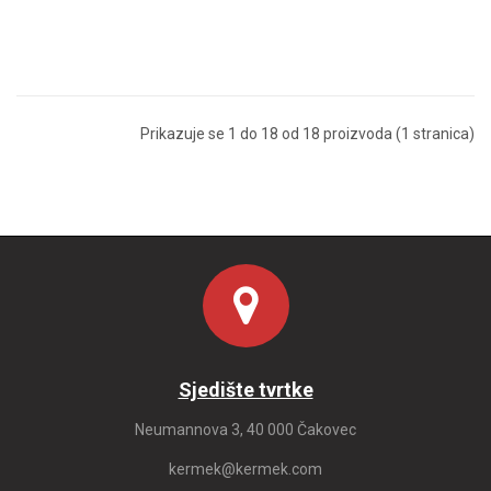
Prikazuje se 1 do 18 od 18 proizvoda (1 stranica)
Sjedište tvrtke
Neumannova 3, 40 000 Čakovec
kermek@kermek.com