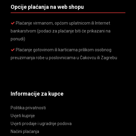
Opcije plaćanja na web shopu
Plaćanje virmanom, općom uplatnicom ili Internet
bankarstvom (podaci za plaćanje biti će prikazani na
ponudi)
Plaćanje gotovinom ili karticama prilikom osobnog
preuzimanja robe u poslovnicama u Čakovcu ili Zagrebu
Informacije za kupce
Politika privatnosti
Uvjeti kupnje
Uvjeti prodaje i ugradnje podova
Načini plaćanja