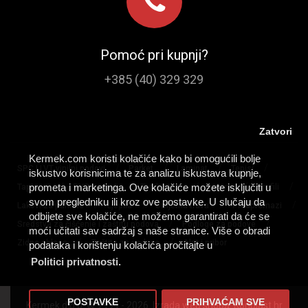
Pomoć pri kupnji?
+385 (40) 329 329
Zatvori
Kermek.com koristi kolačiće kako bi omogućili bolje
/
/
/
/
SPC I LVT vinilni podovi
Parket
Laminat
Tepisi
iskustvo korisnicima te za analizu iskustava kupnje,
/
/
/
/
/
prometa i marketinga. Ove kolačiće možete isključiti u
Tapisoni
PVC podovi
Tepih staze
Lajsne
Profili
svom pregledniku ili kroz ove postavke. U slučaju da
/
/
/
/
Lakovi za parkete
Ljepila
Umjetna trava
Predpremazi
odbijete sve kolačiće, ne možemo garantirati da će se
/
/
Sredstva za čišćenje i zaštitu podova
Podloge za podove
moći učitati sav sadržaj s naše stranice. Više o obradi
/
/
Zidne obloge
Zaštita za podove
Alat i pribor
podataka i korištenju kolačića pročitajte u
Politici privatnosti.
POSTAVKE
PRIHVAĆAM SVE
Kermek d.o.o. © 1994 - 2026. Izrada web shopa:
Konplast.hr