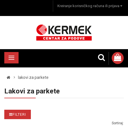
Kreiranje korisničkog računa ili prijava
lakovi za parkete
Lakovi za parkete
FILTERI
Sortiraj: