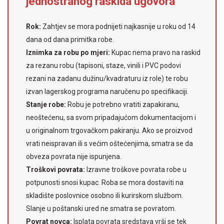
jednostranog raskida ugovora
Rok:
Zahtjev se mora podnijeti najkasnije u roku od 14
dana od dana primitka robe.
Iznimka za robu po mjeri:
Kupac nema pravo na raskid
za rezanu robu (tapisoni, staze, vinili i PVC podovi
rezani na zadanu dužinu/kvadraturu iz role) te robu
izvan lagerskog programa naručenu po specifikaciji.
Stanje robe:
Robu je potrebno vratiti zapakiranu,
neoštećenu, sa svom pripadajućom dokumentacijom i
u originalnom trgovačkom pakiranju. Ako se proizvod
vrati neispravan ili s većim oštećenjima, smatra se da
obveza povrata nije ispunjena.
Troškovi povrata:
Izravne troškove povrata robe u
potpunosti snosi kupac. Roba se mora dostaviti na
skladište poslovnice osobno ili kurirskom službom.
Slanje u poštanski ured ne smatra se povratom.
Povrat novca:
Isplata povrata sredstava vrši se tek