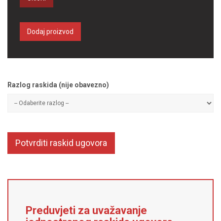
Dodaj proizvod
Razlog raskida (nije obavezno)
Potvrditi raskid ugovora
Preduvjeti za uvažavanje