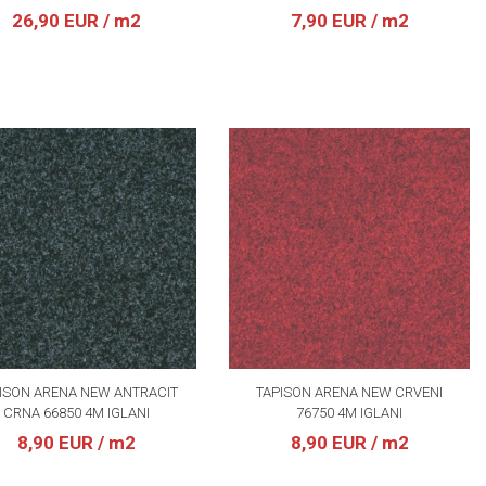
26,90 EUR
/ m2
7,90 EUR
/ m2
ISON ARENA NEW ANTRACIT
TAPISON ARENA NEW CRVENI
CRNA 66850 4M IGLANI
76750 4M IGLANI
8,90 EUR
/ m2
8,90 EUR
/ m2