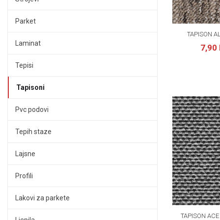
Parket
TAPISON A
Laminat
7,90
Tepisi
Tapisoni
Pvc podovi
Tepih staze
Lajsne
Profili
Lakovi za parkete
TAPISON ACE 