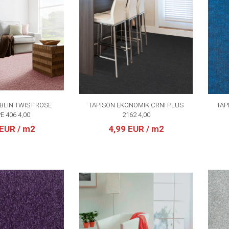
BLIN TWIST ROSE
TAPISON EKONOMIK CRNI PLUS
TAP
E 406 4,00
2162 4,00
 EUR
/ m2
4,99 EUR
/ m2