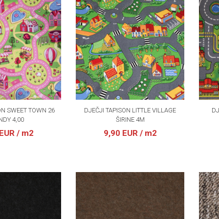
ON SWEET TOWN 26
DJEČJI TAPISON LITTLE VILLAGE
DJ
NDY 4,00
ŠIRINE 4M
 EUR
/ m2
9,90 EUR
/ m2