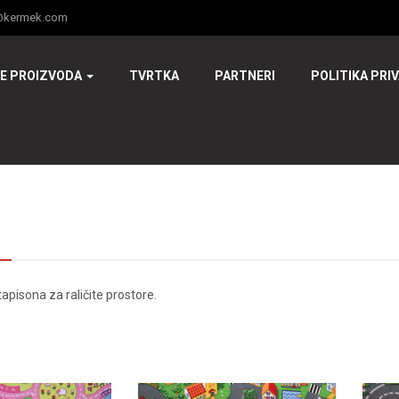
@kermek.com
JE PROIZVODA
TVRTKA
PARTNERI
POLITIKA PRI
tapisona za raličite prostore.