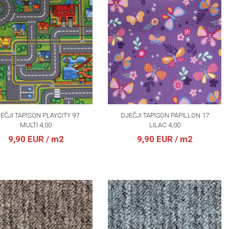
EČJI TAPISON PLAYCITY 97
DJEČJI TAPISON PAPILLON 17
MULTI 4,00
LILAC 4,00
9,90 EUR
/ m2
9,90 EUR
/ m2