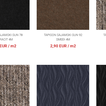
AJAMSKI SUN 78
TAPISON SAJAMSKI SUN 92
T
RACIT 4M
SMEĐI 4M
 EUR
/ m2
2,90 EUR
/ m2