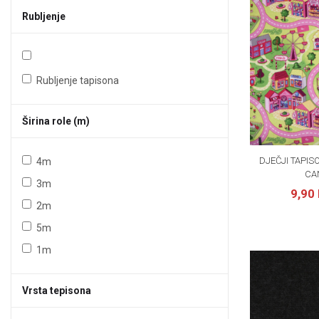
Rubljenje
Rubljenje tapisona
Širina role (m)
DJEČJI TAPIS
4m
CA
3m
9,90
2m
5m
1m
Vrsta tepisona