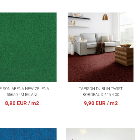
PISON ARENA NEW ZELENA
TAPISON DUBLIN TWIST
55650 4M IGLANI
BORDEAUX 445 4,00
8,90 EUR
/ m2
9,90 EUR
/ m2