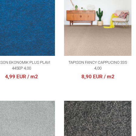
ISON EKONOMIK PLUS PLAVI
TAPISON FANCY CAPPUCINO 335
445EP 4,00
4,00
4,99 EUR
/ m2
8,90 EUR
/ m2