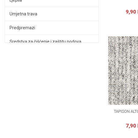
Ljepila
9,90
Umjetna trava
Predpremazi
Sredstva za čišćenje i zaštitu podova
LVT podovi
Podloge za podove
Zidne obloge
Alat i pribor
TAPISON ALTO
7,90