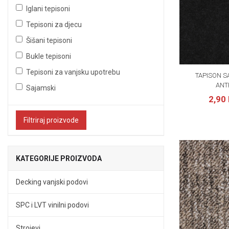
Iglani tepisoni
Tepisoni za djecu
Šišani tepisoni
Bukle tepisoni
Tepisoni za vanjsku upotrebu
TAPISON S
ANT
Sajamski
2,90
Filtriraj proizvode
KATEGORIJE PROIZVODA
Decking vanjski podovi
SPC i LVT vinilni podovi
Strojevi