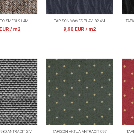
LTO SMEĐI 91 4M
TAPISON WAVES PLAVI 82 4M
TAPI
 EUR
/ m2
9,90 EUR
/ m2
980 ANTRACIT SIVI
TAPISON AKTUA ANTRACIT 097
TAP