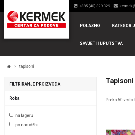
+385 (40) 329 329
kermek
POLAZNO
KATEGORI
SAVJETI I UPUTSTVA
tapisoni
Tapisoni
FILTRIRANJE PROIZVODA
Roba
Preko 50 vrsta 
4
na lageru
po narudžbi