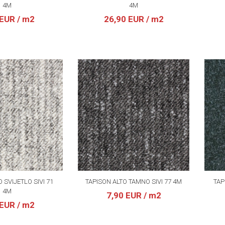
4M
4M
 EUR
/ m2
26,90 EUR
/ m2
 SVIJETLO SIVI 71
TAPISON ALTO TAMNO SIVI 77 4M
TAP
4M
7,90 EUR
/ m2
 EUR
/ m2