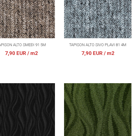
APISON ALTO SMEĐI 91 5M
TAPISON ALTO SIVO PLAVI 81 4M
7,90 EUR
/ m2
7,90 EUR
/ m2