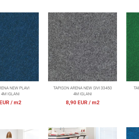
RENA NEW PLAVI
TAPISON ARENA NEW SIVI 33450
TA
 4M IGLANI
4M IGLANI
 EUR
/ m2
8,90 EUR
/ m2