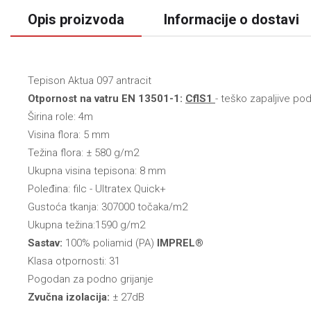
Opis proizvoda
Informacije o dostavi
Tepison Aktua 097 antracit
Otpornost na vatru EN 13501-1:
CflS1
- teško zapaljive po
Širina role: 4m
Visina flora: 5 mm
Težina flora:
±
580 g/m
2
Ukupna visina tepisona: 8 mm
Poleđina:
filc
- Ultratex Quick+
Gustoća tkanja: 307000 točaka/m2
Ukupna težina:1590 g/m2
Sastav:
100% poliamid (PA)
IMPREL®
Klasa otpornosti: 31
Pogodan za podno grijanje
Zvučna izolacija:
± 27dB