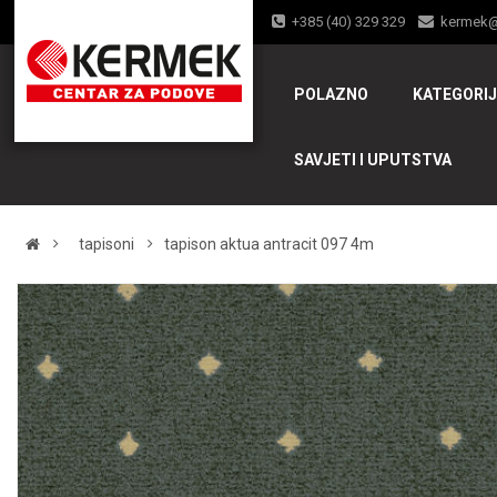
+385 (40) 329 329
kermek
POLAZNO
KATEGORI
SAVJETI I UPUTSTVA
tapisoni
tapison aktua antracit 097 4m