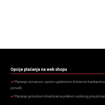
Opcije plaćanja na web shopu
Plaćanje virmanom, općom uplatnicom ili Internet bankarstvom
ponudi)
Plaćanje gotovinom ili karticama prilikom osobnog preuziman