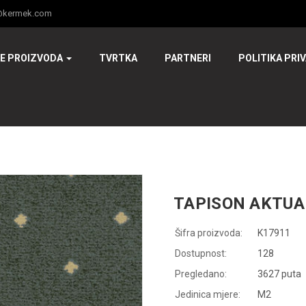
@kermek.com
JE PROIZVODA
TVRTKA
PARTNERI
POLITIKA PRI
TAPISON AKTUA
Šifra proizvoda:
K17911
Dostupnost:
128
Pregledano:
3627 puta
Jedinica mjere:
M2