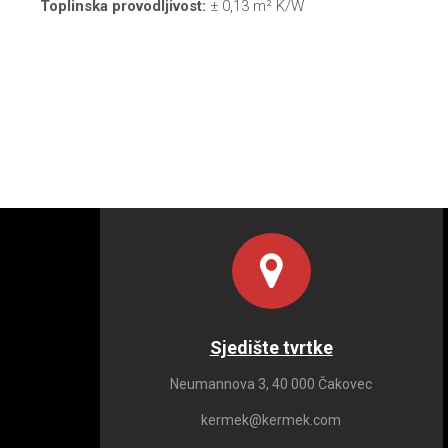
Toplinska provodljivost:
± 0,13 m
² K/W
Sjedište tvrtke
Neumannova 3, 40 000 Čakovec
kermek@kermek.com