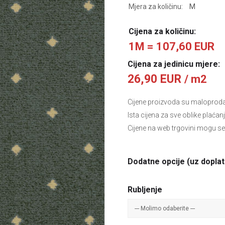
Mjera za količinu:
M
Cijena za količinu:
1M = 107,60 EUR
Cijena za jedinicu mjere:
26,90 EUR
/ m2
Cijene proizvoda su maloprodajn
Ista cijena za sve oblike plaćan
Cijene na web trgovini mogu se
Dodatne opcije (uz doplat
Rubljenje