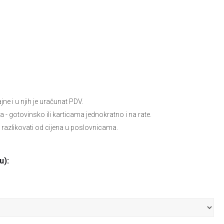
e i u njih je uračunat PDV.
ja
- gotovinsko ili karticama jednokratno i na rate.
 razlikovati od cijena u poslovnicama.
u):