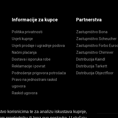
Informacije za kupce
Partnerstva
Politika privatnosti
Zastupništvo Bona
Uvjeti kupnje
Zastupništvo Scheucher
Uvjeti prodaje i ugradnje podova
Zastupništvo Forbo Euroc
Načini plaćanja
Zastupništvo Chimiver
Dostava i isporuka robe
Distribucija Kaindl
Reklamacije i povrat
Distribucija Tarkett
Podnošenje prigovora potrošača
Distribucija Objectfloor
Pravo na jednostrani raskid
ugovora
Raskid ugovora
tvo korisnicima te za analizu iskustava kupnje,
om pregledniku ili kroz ove postavke. U slučaju