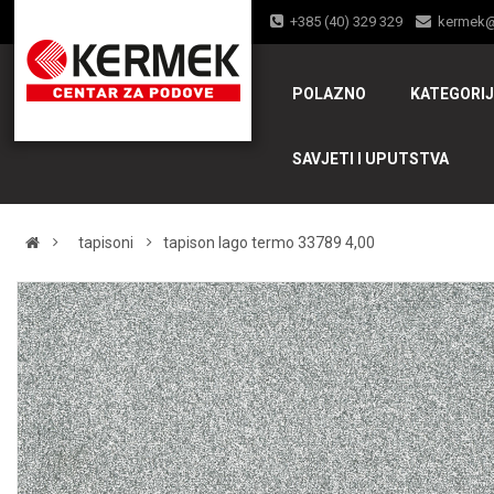
+385 (40) 329 329
kermek
POLAZNO
KATEGORI
SAVJETI I UPUTSTVA
tapisoni
tapison lago termo 33789 4,00