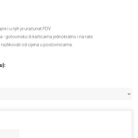
e i u njih je uračunat PDV.
ja
- gotovinsko ili karticama jednokratno i na rate.
 razlikovati od cijena u poslovnicama.
u):