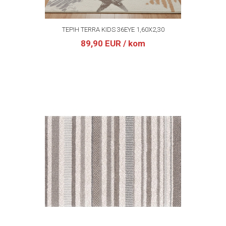
TEPIH TERRA KIDS 36EYE 1,60X2,30
89,90 EUR
/ kom