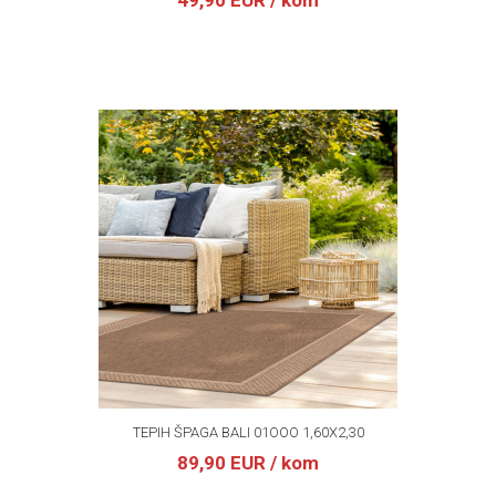
49,90 EUR
/ kom
TEPIH ŠPAGA BALI 01OOO 1,60X2,30
89,90 EUR
/ kom