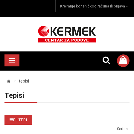
Kreiranje korisničkog računa ili prijava
tepisi
Tepisi
FILTERI
Sortiraj: