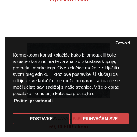
Zatvori
Kermek.com koristi kolačiće kako bi omogućili bolje
iskustvo korisnicima te za analizu iskustava kupnje,
prometa i marketinga. Ove kolačiće možete isključiti u
svom pregledniku ili kroz ove postavke. U slučaju da
odbijete sve kolačiće, ne možemo garantirati da će se
moći učitati sav sadržaj s naše stranice. Više o obradi
podataka i korištenju kolačića pročitajte u
Politici privatnosti.
TEPIH TOSCANA 01KKK 0,80X1,50
POSTAVKE
PRIHVAĆAM SVE
59,90 EUR
/ kom