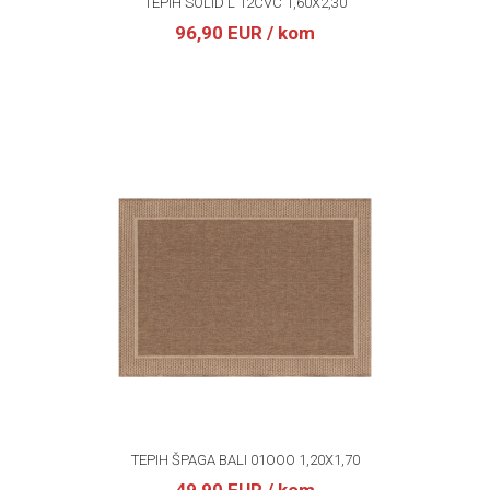
TEPIH SOLID L 12CVC 1,60X2,30
96,90 EUR
/ kom
TEPIH ŠPAGA BALI 01OOO 1,20X1,70