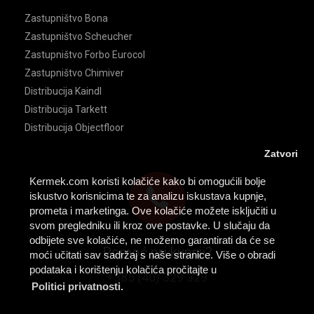
Zastupništvo Bona
Zastupništvo Scheucher
Zastupništvo Forbo Eurocol
Zastupništvo Chimiver
Distribucija Kaindl
Distribucija Tarkett
Distribucija Objectfloor
Zatvori
Kermek.com koristi kolačiće kako bi omogućili bolje
iskustvo korisnicima te za analizu iskustava kupnje,
prometa i marketinga. Ove kolačiće možete isključiti u
svom pregledniku ili kroz ove postavke. U slučaju da
odbijete sve kolačiće, ne možemo garantirati da će se
Pomoć pri kupnji?
moći učitati sav sadržaj s naše stranice. Više o obradi
podataka i korištenju kolačića pročitajte u
+385 (40) 329 329
Politici privatnosti.