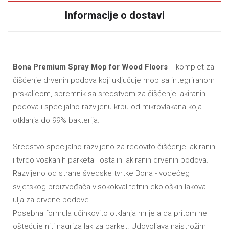
Informacije o dostavi
Bona Premium Spray Mop for Wood Floors
- komplet za
čišćenje drvenih podova koji uključuje mop sa integriranom
prskalicom, spremnik sa sredstvom za čišćenje lakiranih
podova i specijalno razvijenu krpu od mikrovlakana koja
otklanja do 99% bakterija.
Sredstvo specijalno razvijeno za redovito čišćenje lakiranih
i tvrdo voskanih parketa i ostalih lakiranih drvenih podova.
Razvijeno od strane švedske tvrtke Bona - vodećeg
svjetskog proizvođača visokokvalitetnih ekoloških lakova i
ulja za drvene podove.
Posebna formula učinkovito otklanja mrlje a da pritom ne
oštećuje niti nagriza lak za parket. Udovoljava najstrožim