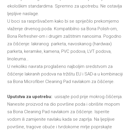
ekološkim standardima. Spremno za upotrebu. Ne ostavlja
ljepljive naslage.
U boci sa raspršivačem kako bi se spriječilo prekomjerno
vlaženje drvenog poda. Kompatibilno sa Bona Polish-om,
Bona Refresher-om i drugim zaštitnim nanosima. Pogodno
za čišćenje: lakiranog parketa, navoskanog (hardwax)
parketa, keramike, kamena, PVC podova, LVT podova,
linoleuma…
U nekoliko navrata proglašeno najboljim sredstvom za
čišćenje lakiranih podova na tržištu EU i SAD-a u kombinaciji
sa Bona Microfiber Cleaning Pad navlakom za čišćenje.
Uputstva za upotrebu:
usisajte pod prije mokrog čišćenja.
Nanesite proizvod na dio površine poda i obrišite mopom
sa Bona Cleaning Pad navlakom za čišćenje. Isperite
vodom ili zamijenite navlaku kada se zaprlja. Na ljepljive
površine, tragove obuće i tvrdokorne mrlje poprskajte