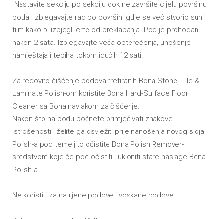
Nastavite sekciju po sekciju dok ne završite cijelu površinu
poda. Izbjegavajte rad po površini gdje se već stvorio suhi
film kako bi izbjegli crte od preklapanja. Pod je prohodan
nakon 2 sata. Izbjegavajte veća opterećenja, unošenje
namještaja i tepiha tokom idućih 12 sati.
Za redovito čišćenje podova tretiranih Bona Stone, Tile &
Laminate Polish-om koristite Bona Hard-Surface Floor
Cleaner sa Bona navlakom za čišćenje.
Nakon što na podu počnete primjećivati znakove
istrošenosti i želite ga osvježiti prije nanošenja novog sloja
Polish-a pod temeljito očistite Bona Polish Remover-
sredstvom koje će pod očistiti i ukloniti stare naslage Bona
Polish-a.
Ne koristiti za nauljene podove i voskane podove.