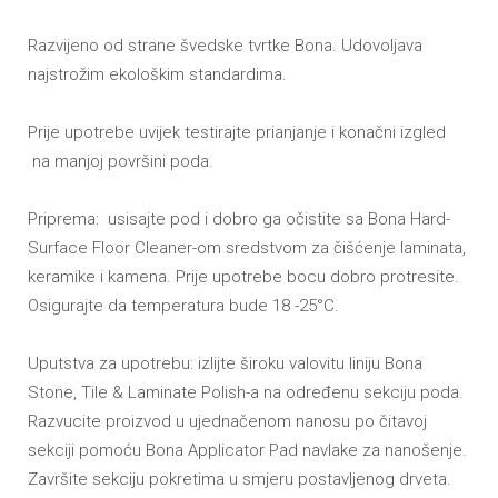
Razvijeno od strane švedske tvrtke Bona. Udovoljava
najstrožim ekološkim standardima.
Prije upotrebe uvijek testirajte prianjanje i konačni izgled
na manjoj površini poda.
Priprema: usisajte pod i dobro ga očistite sa Bona Hard-
Surface Floor Cleaner-om sredstvom za čišćenje laminata,
keramike i kamena. Prije upotrebe bocu dobro protresite.
Osigurajte da temperatura bude 18 -25°C.
Uputstva za upotrebu: izlijte široku valovitu liniju Bona
Stone, Tile & Laminate Polish-a na određenu sekciju poda.
Razvucite proizvod u ujednačenom nanosu po čitavoj
sekciji pomoću Bona Applicator Pad navlake za nanošenje.
Završite sekciju pokretima u smjeru postavljenog drveta.