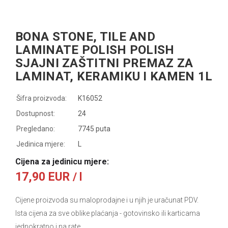
BONA STONE, TILE AND
LAMINATE POLISH POLISH
SJAJNI ZAŠTITNI PREMAZ ZA
LAMINAT, KERAMIKU I KAMEN 1L
Šifra proizvoda:
K16052
Dostupnost:
24
Pregledano:
7745 puta
Jedinica mjere:
L
Cijena za jedinicu mjere:
17,90 EUR
/ l
Cijene proizvoda su maloprodajne i u njih je uračunat PDV.
Ista cijena za sve oblike plaćanja
- gotovinsko ili karticama
jednokratno i na rate.