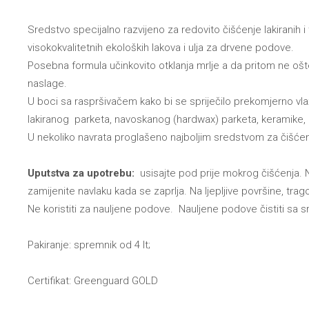
Sredstvo specijalno razvijeno za redovito čišćenje lakiranih
visokokvalitetnih ekoloških lakova i ulja za drvene podove.
Posebna formula učinkovito otklanja mrlje a da pritom ne ošt
naslage.
U boci sa raspršivačem kako bi se spriječilo prekomjerno v
lakiranog parketa, navoskanog (hardwax) parketa, keramike
U nekoliko navrata proglašeno najboljim sredstvom za čišćenj
Uputstva za upotrebu:
usisajte pod prije mokrog čišćenja. 
zamijenite navlaku kada se zaprlja. Na ljepljive površine, tr
Ne koristiti za nauljene podove. Nauljene podove čistiti sa 
Pakiranje: spremnik od 4 lt;
Certifikat: Greenguard GOLD