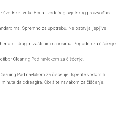
rane švedske tvrtke Bona - vodećeg svjetskog proizvođača
tandardima. Spremno za upotrebu. Ne ostavlja ljepljive
sher-om i drugim zaštitnim nanosima. Pogodno za čišćenje:
rofiber Cleaning Pad navlakom za čišćenje.
leaning Pad navlakom za čišćenje. Isperite vodom ili
ko minuta da odreagira. Obrišite navlakom za čišćenje.