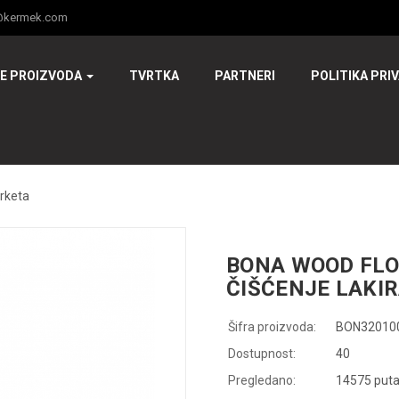
@kermek.com
JE PROIZVODA
TVRTKA
PARTNERI
POLITIKA PRI
arketa
BONA WOOD FLO
ČIŠĆENJE LAKI
Šifra proizvoda:
BON32010
Dostupnost:
40
Pregledano:
14575 put