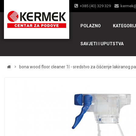
+385 (40) 329 329
kermek
POLAZNO
KATEGORI
SAVJETI I UPUTSTVA
bona wood floor cleaner 1l - sredstvo za čišćenje lakiranog p