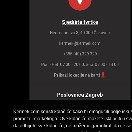
Sjedište tvrtke
Neumannova 3, 40 000 Čakovec
kermek@kermek.com
+385 (40) 329 329
Pon - Pet: 07:00 - 20:00, Sub: 07:00 - 14:00
Prikaži lokaciju na karti
Poslovnica Zagreb
Slavonska avenija 52g, 10 000 Zagreb
Kermek.com koristi kolačiće kako bi omogućili bolje iskus
poslovnica.zagreb@kermek.com
prometa i marketinga. Ove kolačiće možete isključiti u sv
da odbijete sve kolačiće, ne možemo garantirati da će se 
+385 (1) 23 31 140