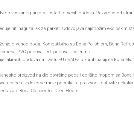
 i tvrdo voskanih parketa i ostalih drvenih podova. Razvijeno od st
ećuje niti nagriza lak za parket. Udovoljava najstrožim ekološkim s
laženje drvenog poda. Kompatibilno sa Bona Polish-om, Bona Refre
, kamena, PVC podova, LVT podova, linoleuma…
e lakiranih podova na tržištu EU i SAD-a u kombinaciji sa Bona Mic
Nanesite proizvod na dio površine poda i obrišite mopom sa Bona C
agove obuće i tvrdokorne mrlje poprskajte proizvod i ostavite nekoli
sredstvom Bona Cleaner for Oiled Floors.