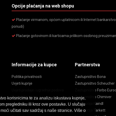
Opcije plaćanja na web shopu
Plaćanje virmanom, općom uplatnicom ili Internet bankarstvom
ponudi)
Plaćanje gotovinom ili karticama prilikom osobnog preuziman
Informacije za kupce
Partnerstva
Politika privatnosti
Zastupništvo Bona
Uvjeti kupnje
Zastupništvo Scheucher
Uvjeti prodaje i ugradnje podova
Zastupništvo Forbo Euroc
Načini plaćanja
Zastupništvo Chimiver
tvo korisnicima te za analizu iskustava kupnje,
Dostava i isporuka robe
Distribucija Kaindl
om pregledniku ili kroz ove postavke. U slučaju
Reklamacije i povrat
Distribucija Tarkett
moći učitati sav sadržaj s naše stranice. Više o