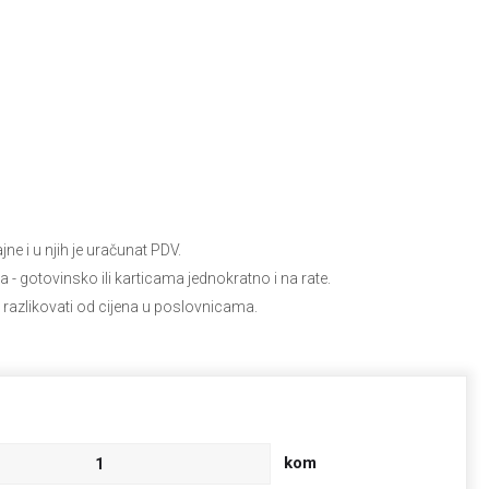
e i u njih je uračunat PDV.
ja
- gotovinsko ili karticama jednokratno i na rate.
 razlikovati od cijena u poslovnicama.
kom