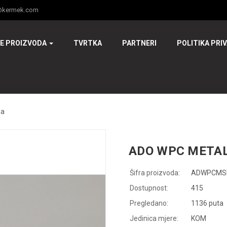
@kermek.com
JE PROIZVODA
TVRTKA
PARTNERI
POLITIKA PRI
na
ADO WPC META
Šifra proizvoda:
ADWPCMS
Dostupnost:
415
Pregledano:
1136 puta
Jedinica mjere:
KOM