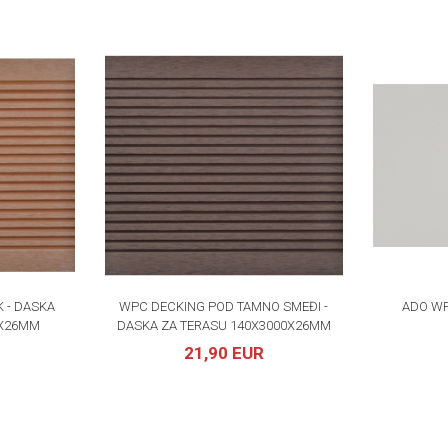
 - DASKA
WPC DECKING POD TAMNO SMEĐI -
ADO WP
0X26MM
DASKA ZA TERASU 140X3000X26MM
21,90 EUR