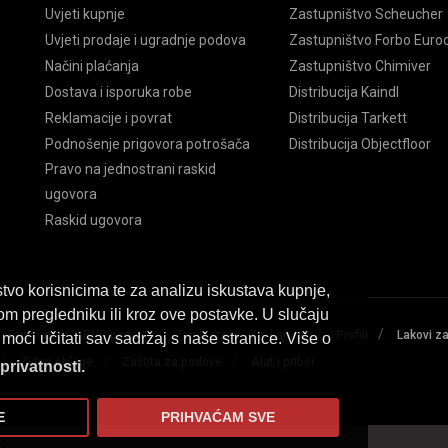
Uvjeti kupnje
Zastupništvo Scheucher
Uvjeti prodaje i ugradnje podova
Zastupništvo Forbo Euroc
Načini plaćanja
Zastupništvo Chimiver
Dostava i isporuka robe
Distribucija Kaindl
Reklamacije i povrat
Distribucija Tarkett
Podnošenje prigovora potrošača
Distribucija Objectfloor
Pravo na jednostrani raskid
ugovora
Raskid ugovora
tvo korisnicima te za analizu iskustava kupnje,
om pregledniku ili kroz ove postavke. U slučaju
/
/
/
/
/
Tapisoni
PVC podovi
Tepih staze
Lajsne
Profili
Lakovi z
moći učitati sav sadržaj s naše stranice. Više o
/
/
/
Zidne obloge
Zaštita za podove
Alat i pribor
 privatnosti.
E
PRIHVAĆAM SVE