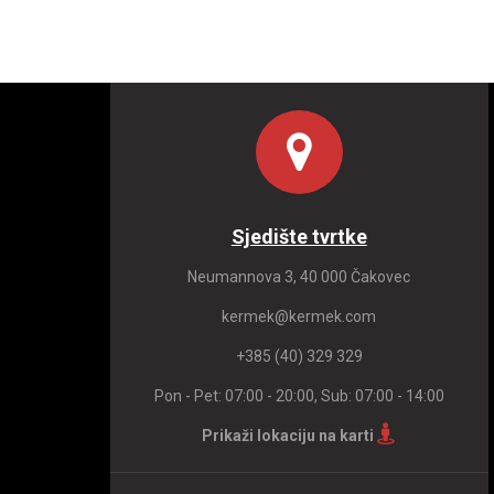
Sjedište tvrtke
Neumannova 3, 40 000 Čakovec
kermek@kermek.com
+385 (40) 329 329
Pon - Pet: 07:00 - 20:00, Sub: 07:00 - 14:00
Prikaži lokaciju na karti