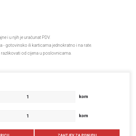
e i u njih je uračunat PDV.
ja
- gotovinsko ili karticama jednokratno i na rate.
 razlikovati od cijena u poslovnicama.
kom
kom