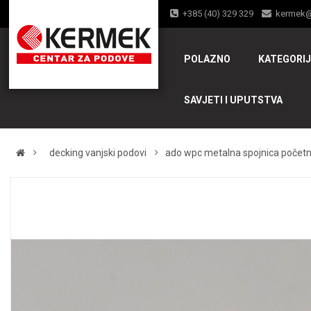
+385 (40) 329 329
kermek
POLAZNO
KATEGORI
SAVJETI I UPUTSTVA
decking vanjski podovi
ado wpc metalna spojnica počet