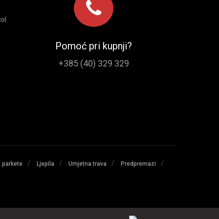
ol
Pomoć pri kupnji?
+385 (40) 329 329
/
/
/
/
a parkete
Ljepila
Umjetna trava
Predpremazi