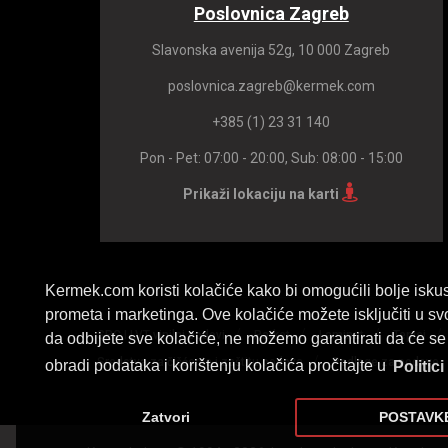
Poslovnica Zagreb
Slavonska avenija 52g, 10 000 Zagreb
poslovnica.zagreb@kermek.com
+385 (1) 23 31 140
Pon - Pet: 07:00 - 20:00, Sub: 08:00 - 15:00
Prikaži lokaciju na karti
Kermek.com koristi kolačiće kako bi omogućili bolje iskus
prometa i marketinga. Ove kolačiće možete isključiti u sv
/
/
/
/
SPC I LVT vinilni podovi
Parket
Laminat
Tepisi
da odbijete sve kolačiće, ne možemo garantirati da će se 
/
Sredstva za čišćenje i zaštitu podova
Podloge za podove
obradi podataka i korištenju kolačića pročitajte u
Politici
Zatvori
POSTAVK