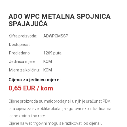
ADO WPC METALNA SPOJNICA
SPAJAJUĆA
Šifra proizvoda:
ADWPCMSSP
Dostupnost:
Pregledano:
1269 puta
Jedinica mjere:
KOM
Mjera za količinu:
KOM
Cijena za jedinicu mjere:
0,65 EUR
/ kom
Cijene proizvoda su maloprodajne i u njih je uračunat PDV.
Ista cijena za sve oblike plaćanja
- gotovinsko ili karticama
jednokratno i na rate.
Cijene na web trgovini mogu se razlikovati od cijena u