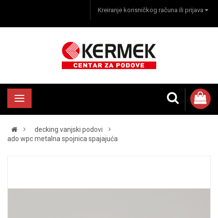
Kreiranje korisničkog računa ili prijava
decking vanjski podovi
ado wpc metalna spojnica spajajuća