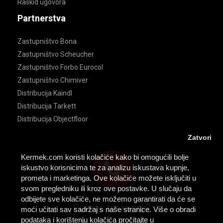
Raskid ugovora
Partnerstva
Zastupništvo Bona
Zastupništvo Scheucher
Zastupništvo Forbo Eurocol
Zastupništvo Chimiver
Distribucija Kaindl
Distribucija Tarkett
Distribucija Objectfloor
Zatvori
Kermek.com koristi kolačiće kako bi omogućili bolje
iskustvo korisnicima te za analizu iskustava kupnje,
prometa i marketinga. Ove kolačiće možete isključiti u
svom pregledniku ili kroz ove postavke. U slučaju da
odbijete sve kolačiće, ne možemo garantirati da će se
Pomoć pri kupnji?
moći učitati sav sadržaj s naše stranice. Više o obradi
podataka i korištenju kolačića pročitajte u