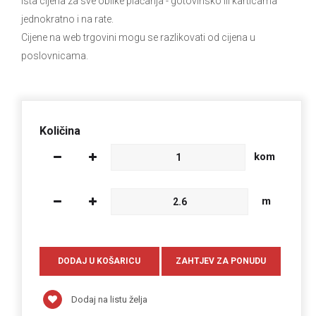
Ista cijena za sve oblike plaćanja
- gotovinsko ili karticama
jednokratno i na rate.
Cijene na web trgovini mogu se razlikovati od cijena u
poslovnicama.
Količina
kom
m
Dodaj na listu želja