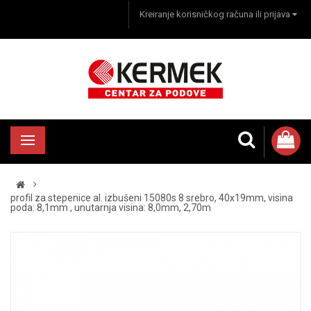
Kreiranje korisničkog računa ili prijava
profil za stepenice al. izbušeni 15080s 8 srebro, 40x19mm, visina
poda: 8,1mm , unutarnja visina: 8,0mm, 2,70m