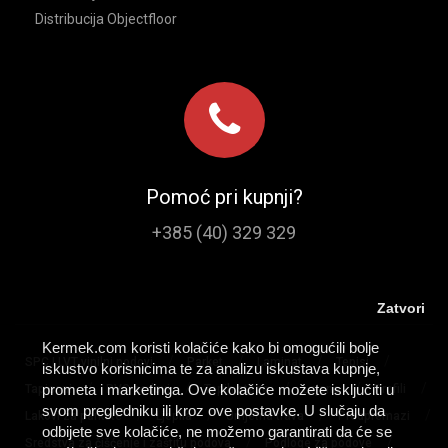
Distribucija Objectfloor
Pomoć pri kupnji?
+385 (40) 329 329
Zatvori
Kermek.com koristi kolačiće kako bi omogućili bolje
/
/
/
/
SPC I LVT vinilni podovi
Parket
Laminat
Tepisi
iskustvo korisnicima te za analizu iskustava kupnje,
/
/
/
/
/
prometa i marketinga. Ove kolačiće možete isključiti u
Tapisoni
PVC podovi
Tepih staze
Lajsne
Profili
svom pregledniku ili kroz ove postavke. U slučaju da
/
/
/
/
Lakovi za parkete
Ljepila
Umjetna trava
Predpremazi
odbijete sve kolačiće, ne možemo garantirati da će se
/
/
Sredstva za čišćenje i zaštitu podova
Podloge za podove