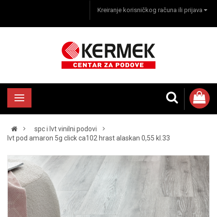
Kreiranje korisničkog računa ili prijava
spc i lvt vinilni podovi
lvt pod amaron 5g click ca102 hrast alaskan 0,55 kl.33