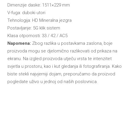
Dimenzije daske: 1511×229 mm
V-fuga: duboki utori
Tehnologija: HD Mineralna jezgra
Postavljanje: 5G klik sistem
Klasa otpornosti: 33 / 42 / AC5
Napomena:
Zbog razlika u postavkama zaslona, boje
proizvoda mogu se djelomično razlikovati od prikaza na
ekranu. Na izgled proizvoda utječu vrsta te intenzitet
svjetla u prostoru, kao i kut gledanja ili fotografiranja. Kako
biste stekli najvjerniji dojam, preporučamo da proizvod
pogledate uživo u jednoj od naših poslovnica.