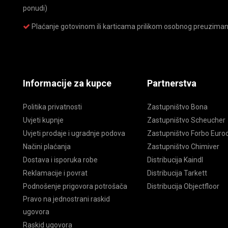
ponudi)
Plaćanje gotovinom ili karticama prilikom osobnog preuziman
Informacije za kupce
Partnerstva
Politika privatnosti
Zastupništvo Bona
Uvjeti kupnje
Zastupništvo Scheucher
Uvjeti prodaje i ugradnje podova
Zastupništvo Forbo Euroc
Načini plaćanja
Zastupništvo Chimiver
Dostava i isporuka robe
Distribucija Kaindl
Reklamacije i povrat
Distribucija Tarkett
Podnošenje prigovora potrošača
Distribucija Objectfloor
Pravo na jednostrani raskid
ugovora
Raskid ugovora