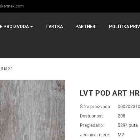
@kermek.com
JE PROIZVODA
TVRTKA
PARTNERI
POLITIKA PRI
3 kl.31
LVT POD ART HR
Šifra proizvoda:
00020231
Dostupnost:
208
Pregledano:
5294 puta
Jedinica mjere:
M2