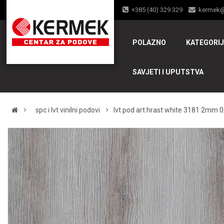
+385 (40) 329 329
kermek
POLAZNO
KATEGORI
SAVJETI I UPUTSTVA
spc i lvt vinilni podovi
lvt pod art hrast white 3181 2mm 0,