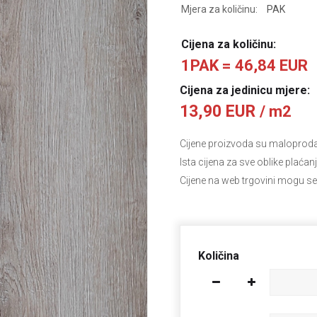
Mjera za količinu:
PAK
Cijena za količinu:
1PAK = 46,84 EUR
Cijena za jedinicu mjere:
13,90 EUR
/ m2
Cijene proizvoda su maloprodajn
Ista cijena za sve oblike plaćan
Cijene na web trgovini mogu se
Količina