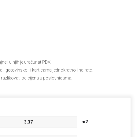
e i u njih je uračunat PDV.
ja
- gotovinsko ili karticama jednokratno i na rate.
 razlikovati od cijena u poslovnicama.
m2