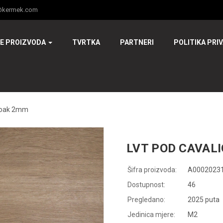
@kermek.com
JE PROIZVODA
TVRTKA
PARTNERI
POLITIKA PRI
e oak 2mm
LVT POD CAVALI
Šifra proizvoda:
A0002023
Dostupnost:
46
Pregledano:
2025 puta
Jedinica mjere:
M2