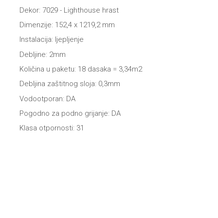
Dekor: 7029 - Lighthouse hrast
Dimenzije: 152,4 x 1219,2 mm
Instalacija: ljepljenje
Debljine: 2mm
Količina u paketu: 18 dasaka = 3,34m2
Debljina zaštitnog sloja: 0,3mm
Vodootporan: DA
Pogodno za podno grijanje: DA
Klasa otpornosti: 31