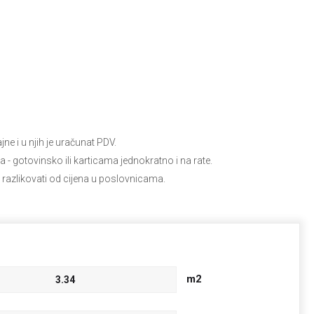
e i u njih je uračunat PDV.
ja
- gotovinsko ili karticama jednokratno i na rate.
 razlikovati od cijena u poslovnicama.
m2