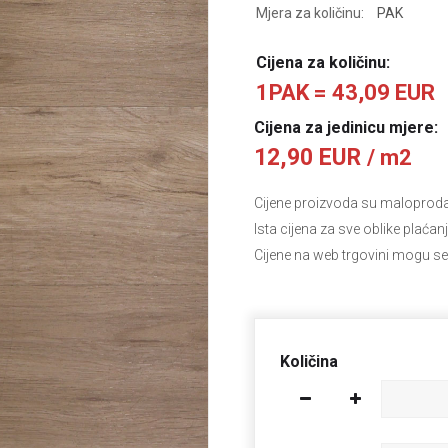
Mjera za količinu:
PAK
Cijena za količinu:
1PAK = 43,09 EUR
Cijena za jedinicu mjere:
12,90 EUR
/ m2
Cijene proizvoda su maloprodajn
Ista cijena za sve oblike plaćan
Cijene na web trgovini mogu se
Količina