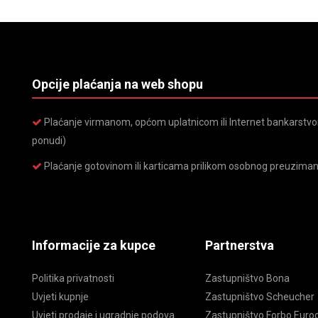
Opcije plaćanja na web shopu
Plaćanje virmanom, općom uplatnicom ili Internet bankarstvom
ponudi)
Plaćanje gotovinom ili karticama prilikom osobnog preuziman
Informacije za kupce
Partnerstva
Politika privatnosti
Zastupništvo Bona
Uvjeti kupnje
Zastupništvo Scheucher
Uvjeti prodaje i ugradnje podova
Zastupništvo Forbo Euroc