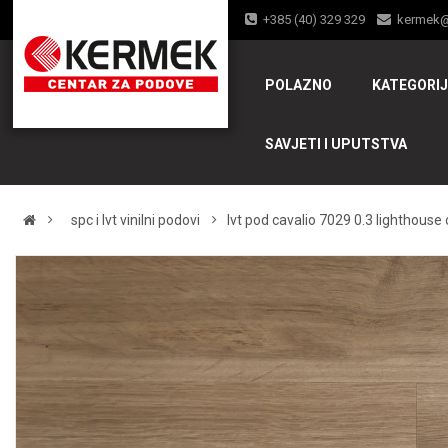
+385 (40) 329 329
kermek
POLAZNO
KATEGORI
SAVJETI I UPUTSTVA
spc i lvt vinilni podovi
lvt pod cavalio 7029 0.3 lighthous