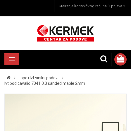
Kreiranje korisničkog računa ili prijava
spc i lvt vinilni podovi
lvt pod cavalio 7041 0.3 sanded maple 2mm