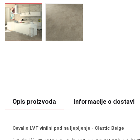
Opis proizvoda
Informacije o dostavi
Cavalio LVT vinilni pod na ljepljenje - Clastic Beige
Cavalio LVT vinilni podovi na ljepljenje donose moderan dizaj