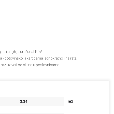
e i u njih je uračunat PDV.
ja
- gotovinsko ili karticama jednokratno i na rate.
 razlikovati od cijena u poslovnicama.
m2