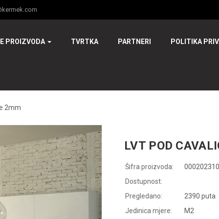
@kermek.com
JE PROIZVODA
TVRTKA
PARTNERI
POLITIKA PRI
ige 2mm
LVT POD CAVALI
Šifra proizvoda:
00020231
Dostupnost:
Pregledano:
2390 puta
Jedinica mjere:
M2