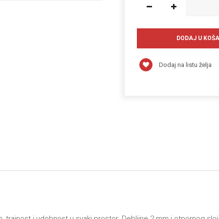
Dodaj na listu želja
n, trajnost i udobnost u svaki prostor. Debljine 2 mm i otpornog sl