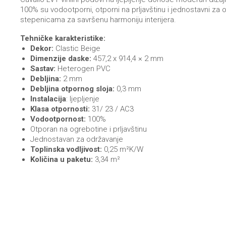
100% su vodootporni, otporni na prljavštinu i jednostavni za 
stepenicama za savršenu harmoniju interijera.
Tehničke karakteristike:
Dekor:
Clastic Beige
Dimenzije daske:
457,2 x 914,4 × 2 mm
Sastav:
Heterogen PVC
Debljina:
2 mm
Debljina otpornog sloja:
0,3 mm
Instalacija
: ljepljenje
Klasa otpornosti:
31/ 23 / AC3
Vodootpornost:
100%
Otporan na ogrebotine i prljavštinu
Jednostavan za održavanje
Toplinska vodljivost:
0,25 m²K/W
Količina u paketu:
3,34 m²