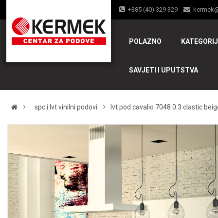
+385 (40) 329 329
kermek
POLAZNO
KATEGORI
SAVJETI I UPUTSTVA
spc i lvt vinilni podovi
lvt pod cavalio 7048 0.3 clastic be