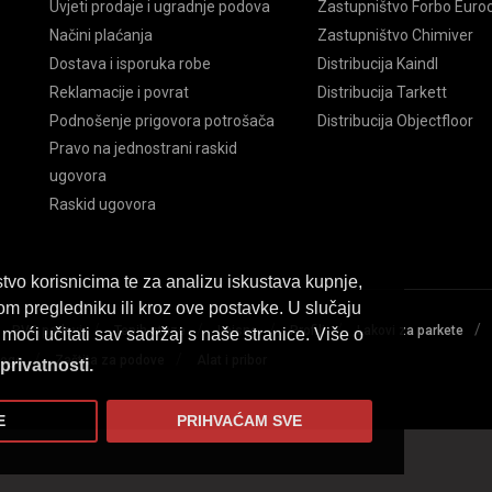
Uvjeti prodaje i ugradnje podova
Zastupništvo Forbo Euroc
Načini plaćanja
Zastupništvo Chimiver
Dostava i isporuka robe
Distribucija Kaindl
Reklamacije i povrat
Distribucija Tarkett
Podnošenje prigovora potrošača
Distribucija Objectfloor
Pravo na jednostrani raskid
ugovora
Raskid ugovora
tvo korisnicima te za analizu iskustava kupnje,
om pregledniku ili kroz ove postavke. U slučaju
/
/
/
/
/
/
PVC podovi
Tepih staze
Lajsne
Profili
Lakovi za parkete
moći učitati sav sadržaj s naše stranice. Više o
/
/
loge
Zaštita za podove
Alat i pribor
 privatnosti.
E
PRIHVAĆAM SVE