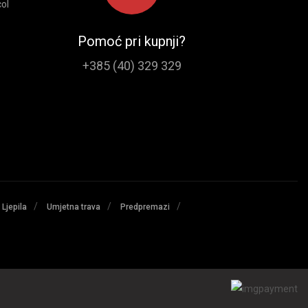
ol
Pomoć pri kupnji?
+385 (40) 329 329
/
/
/
Ljepila
Umjetna trava
Predpremazi