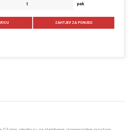
pak
oja 0,3 mm, idealni su za stambene i komercijalne prostore.