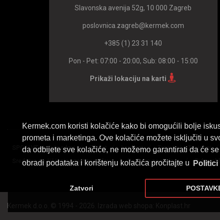
Slavonska avenija 52g, 10 000 Zagreb
poslovnica.zagreb@kermek.com
+385 (1) 23 31 140
Pon - Pet: 07:00 - 20:00, Sub: 08:00 - 15:00
Prikaži lokaciju na karti
Kermek.com koristi kolačiće kako bi omogućili bolje iskus
prometa i marketinga. Ove kolačiće možete isključiti u sv
/
/
/
/
SPC I LVT vinilni podovi
Parket
Laminat
Tepisi
Tapisoni
da odbijete sve kolačiće, ne možemo garantirati da će se 
/
/
Sredstva za čišćenje i zaštitu podova
Podloge za podove
Zidne ob
obradi podataka i korištenju kolačića pročitajte u
Politici
Zatvori
POSTAVK
Kermek d.o.o. © 1994 - 2026. Izrada web shopa:
Konplast.hr