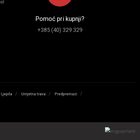
ol
Pomoć pri kupnji?
+385 (40) 329 329
/
/
/
Ljepila
Umjetna trava
Predpremazi