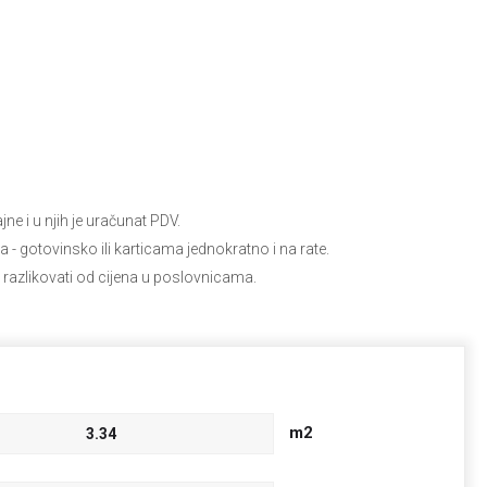
e i u njih je uračunat PDV.
ja
- gotovinsko ili karticama jednokratno i na rate.
 razlikovati od cijena u poslovnicama.
m2