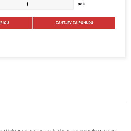
pak
sloja 0,55 mm, idealni su za stambene i komercijalne prostore.