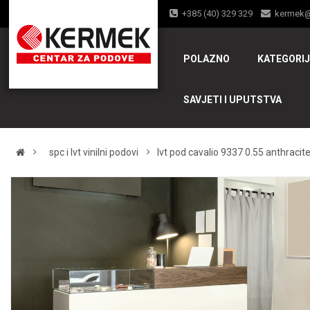
+385 (40) 329 329
kermek
POLAZNO
KATEGORI
SAVJETI I UPUTSTVA
spc i lvt vinilni podovi
lvt pod cavalio 9337 0.55 anthracit