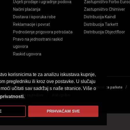
Uvjeti prodaje i ugradnje podova
Zastupništvo Forbo Euroc
Načini plaćanja
Zastupništvo Chimiver
Dostava i isporuka robe
Distribucija Kaindl
Reklamacije i povrat
Distribucija Tarkett
Podnošenje prigovora potrošača
Distribucija Objectfloor
Pravo na jednostrani raskid
ugovora
Raskid ugovora
tvo korisnicima te za analizu iskustava kupnje,
om pregledniku ili kroz ove postavke. U slučaju
/
/
/
/
/
/
PVC podovi
Tepih staze
Lajsne
Profili
Lakovi za parkete
moći učitati sav sadržaj s naše stranice. Više o
/
/
loge
Zaštita za podove
Alat i pribor
 privatnosti.
E
PRIHVAĆAM SVE