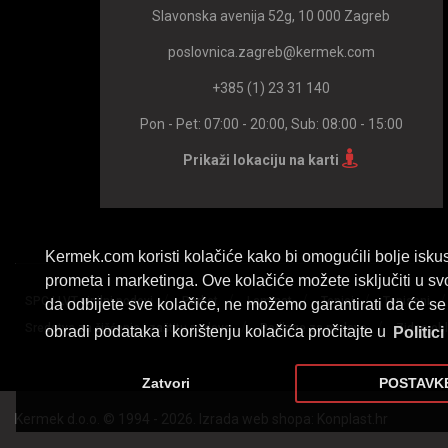
Slavonska avenija 52g, 10 000 Zagreb
poslovnica.zagreb@kermek.com
+385 (1) 23 31 140
Pon - Pet: 07:00 - 20:00, Sub: 08:00 - 15:00
Prikaži lokaciju na karti
Kermek.com koristi kolačiće kako bi omogućili bolje iskus
prometa i marketinga. Ove kolačiće možete isključiti u sv
/
/
/
/
SPC I LVT vinilni podovi
Parket
Laminat
Tepisi
Tapisoni
da odbijete sve kolačiće, ne možemo garantirati da će se 
/
/
Sredstva za čišćenje i zaštitu podova
Podloge za podove
Zidne ob
obradi podataka i korištenju kolačića pročitajte u
Politici
Zatvori
POSTAVK
Kermek d.o.o. © 1994 - 2026. Izrada web shopa:
Konplast.hr