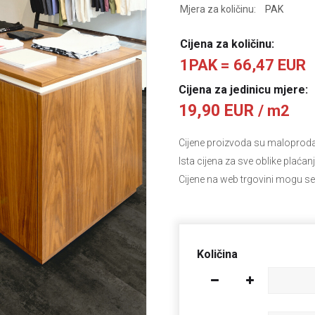
Mjera za količinu:
PAK
Cijena za količinu:
1PAK = 66,47 EUR
Cijena za jedinicu mjere:
19,90 EUR
/ m2
Cijene proizvoda su maloprodajn
Ista cijena za sve oblike plaćan
Cijene na web trgovini mogu se
Količina