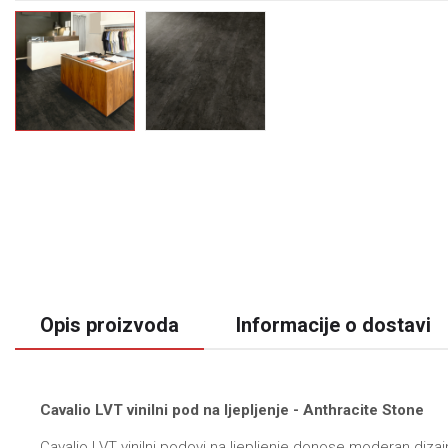
Opis proizvoda
Informacije o dostavi
Cavalio LVT vinilni pod na ljepljenje - Anthracite Stone
Cavalio LVT vinilni podovi na ljepljenje donose moderan dizaj