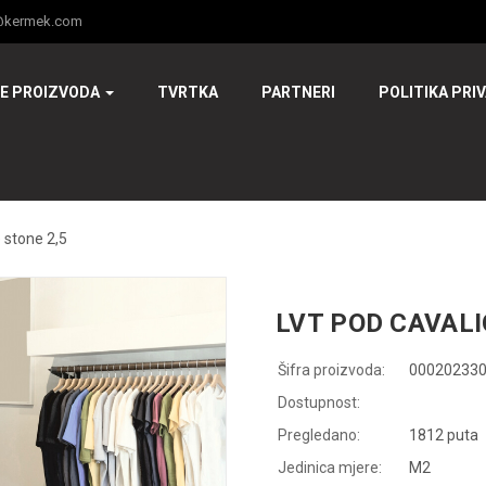
@kermek.com
JE PROIZVODA
TVRTKA
PARTNERI
POLITIKA PRI
e stone 2,5
LVT POD CAVALI
Šifra proizvoda:
00020233
Dostupnost:
Pregledano:
1812 puta
Jedinica mjere:
M2