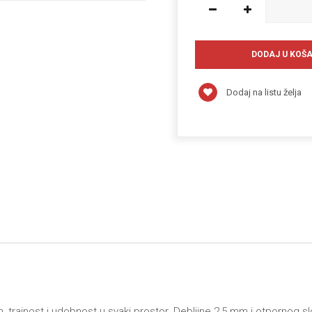
Dodaj na listu želja
n, trajnost i udobnost u svaki prostor. Debljine 2,5 mm i otpornog 