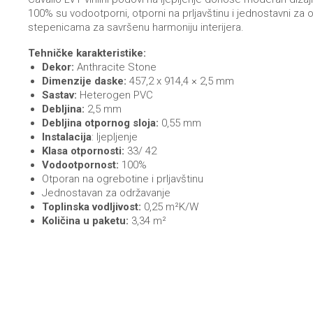
100% su vodootporni, otporni na prljavštinu i jednostavni za 
stepenicama za savršenu harmoniju interijera.
Tehničke karakteristike:
Dekor:
Anthracite Stone
Dimenzije daske:
457,2 x 914,4 × 2,5 mm
Sastav:
Heterogen PVC
Debljina:
2,5 mm
Debljina otpornog sloja:
0,55 mm
Instalacija
: ljepljenje
Klasa otpornosti:
33/ 42
Vodootpornost:
100%
Otporan na ogrebotine i prljavštinu
Jednostavan za održavanje
Toplinska vodljivost:
0,25 m²K/W
Količina u paketu:
3,34 m²