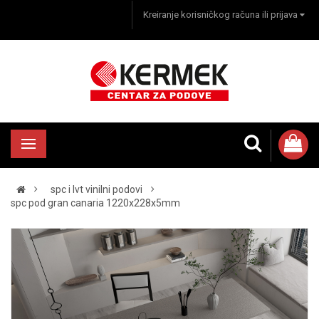
Kreiranje korisničkog računa ili prijava
spc i lvt vinilni podovi
spc pod gran canaria 1220x228x5mm