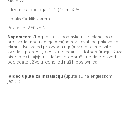
Klasa: 34
Integrirana podloga: 4+1; (1mm IXPE)
Instalacija: klik sistem
Pakiranje: 2,503 m2
Napomena:
Zbog razlika u postavkama zaslona, boje
proizvoda mogu se djelomično razlikovati od prikaza na
ekranu. Na izgled proizvoda utječu vrsta te intenzitet
svjetla u prostoru, kao i kut gledanja ili fotografiranja. Kako
biste stekli najvjerniji dojam, preporučamo da proizvod
pogledate uživo u jednoj od naših poslovnica.
·Video upute za instalaciju
(upute su na engleskom
jeziku)