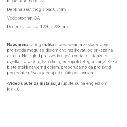
Klasa otpornosti: 34
Debljina zaštitnog sloja: 0,5mm
Vodootporan: DA
Dimenzija daske: 1220 x 228mm
Napomena:
Zbog razlika u postavkama zaslona, boje
proizvoda mogu se djelomično razlikovati od prikaza na
ekranu. Na izgled proizvoda utječu vrsta te intenzitet
svjetla u prostoru, kao i kut gledanja ili fotografiranja. Kako
biste stekli najvjerniji dojam, preporučamo da proizvod
pogledate uživo u jednoj od naših poslovnica.
·Video upute za instalaciju
(upute su na engleskom
jeziku)