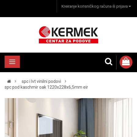
Kreiranje korisničkog računa ili prijava
spc i lvt vinilni podovi
spc pod kaschmir oak 1220x228x6,5mm eir