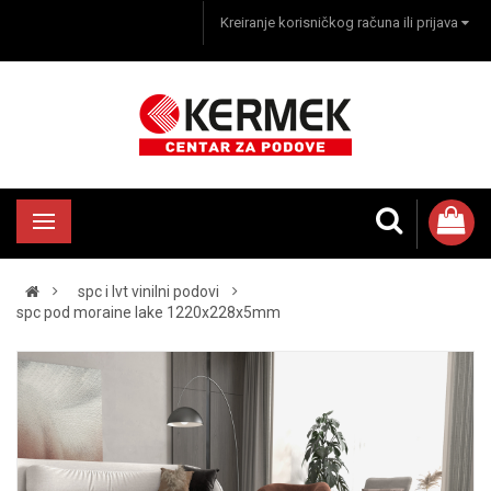
Kreiranje korisničkog računa ili prijava
spc i lvt vinilni podovi
spc pod moraine lake 1220x228x5mm