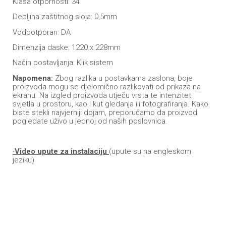
Klasa otpornosti: 34
Debljina zaštitnog sloja: 0,5mm
Vodootporan: DA
Dimenzija daske: 1220 x 228mm
Način postavljanja: Klik sistem
Napomena:
Zbog razlika u postavkama zaslona, boje
proizvoda mogu se djelomično razlikovati od prikaza na
ekranu. Na izgled proizvoda utječu vrsta te intenzitet
svjetla u prostoru, kao i kut gledanja ili fotografiranja. Kako
biste stekli najvjerniji dojam, preporučamo da proizvod
pogledate uživo u jednoj od naših poslovnica.
·Video upute za instalaciju
(upute su na engleskom
jeziku)