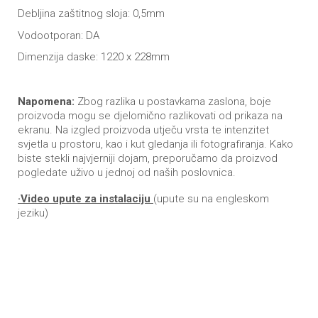
Debljina zaštitnog sloja: 0,5mm
Vodootporan: DA
Dimenzija daske: 1220 x 228mm
Napomena:
Zbog razlika u postavkama zaslona, boje
proizvoda mogu se djelomično razlikovati od prikaza na
ekranu. Na izgled proizvoda utječu vrsta te intenzitet
svjetla u prostoru, kao i kut gledanja ili fotografiranja. Kako
biste stekli najvjerniji dojam, preporučamo da proizvod
pogledate uživo u jednoj od naših poslovnica.
·Video upute za instalaciju
(upute su na engleskom
jeziku)