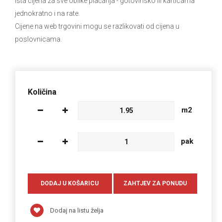
Ista cijena za sve oblike plaćanja
- gotovinsko ili karticama
jednokratno i na rate.
Cijene na web trgovini mogu se razlikovati od cijena u
poslovnicama.
Količina
m2
pak
Dodaj na listu želja