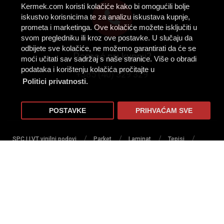
Kermek.com koristi kolačiće kako bi omogućili bolje
iskustvo korisnicima te za analizu iskustava kupnje,
prometa i marketinga. Ove kolačiće možete isključiti u
svom pregledniku ili kroz ove postavke. U slučaju da
odbijete sve kolačiće, ne možemo garantirati da će se
Pomoć pri kupnji?
moći učitati sav sadržaj s naše stranice. Više o obradi
podataka i korištenju kolačića pročitajte u
+385 (40) 329 329
Politici privatnosti.
POSTAVKE
PRIHVAĆAM SVE
/
/
/
/
SPC I LVT vinilni podovi
Parket
Laminat
Tepisi
/
/
/
/
/
Tapisoni
PVC podovi
Tepih staze
Lajsne
Profili
/
/
/
/
Lakovi za parkete
Ljepila
Umjetna trava
Predpremazi
/
/
Sredstva za čišćenje i zaštitu podova
Podloge za podove
/
/
Zidne obloge
Zaštita za podove
Alat i pribor