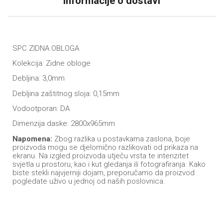
Informacije o dostavi
SPC ZIDNA OBLOGA
Kolekcija: Zidne obloge
Debljina: 3,0mm
Debljina zaštitnog sloja: 0,15mm
Vodootporan: DA
Dimenzija daske: 2800x965mm
Napomena:
Zbog razlika u postavkama zaslona, boje
proizvoda mogu se djelomično razlikovati od prikaza na
ekranu. Na izgled proizvoda utječu vrsta te intenzitet
svjetla u prostoru, kao i kut gledanja ili fotografiranja. Kako
biste stekli najvjerniji dojam, preporučamo da proizvod
pogledate uživo u jednoj od naših poslovnica.