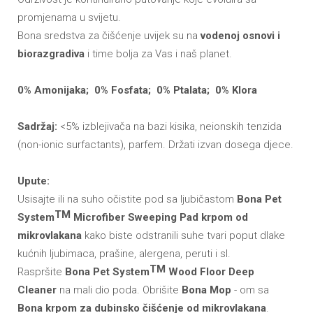
promjenama u svijetu.
Bona sredstva za čišćenje uvijek su na
vodenoj osnovi i
biorazgradiva
i time bolja za Vas i naš planet.
0% Amonijaka; 0% Fosfata; 0% Ptalata; 0% Klora
Sadržaj:
<5% izblejivača na bazi kisika, neionskih tenzida
(non-ionic surfactants), parfem. Držati izvan dosega djece.
Upute:
Usisajte ili na suho očistite pod sa ljubičastom
Bona Pet
TM
System
Microfiber Sweeping Pad krpom od
mikrovlakana
kako biste odstranili suhe tvari poput dlake
kućnih ljubimaca, prašine, alergena, peruti i sl.
TM
Raspršite
Bona Pet System
Wood Floor Deep
Cleaner
na mali dio poda. Obrišite
Bona Mop
- om sa
Bona krpom za dubinsko čišćenje od mikrovlakana
.