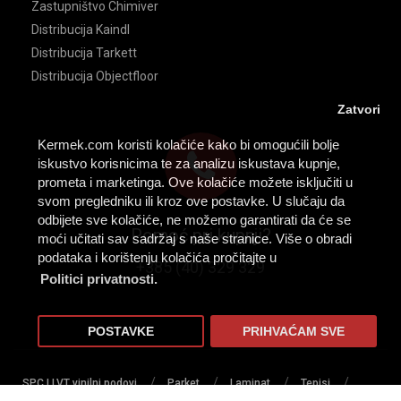
Zastupništvo Chimiver
Distribucija Kaindl
Distribucija Tarkett
Distribucija Objectfloor
Zatvori
Kermek.com koristi kolačiće kako bi omogućili bolje
iskustvo korisnicima te za analizu iskustava kupnje,
prometa i marketinga. Ove kolačiće možete isključiti u
svom pregledniku ili kroz ove postavke. U slučaju da
odbijete sve kolačiće, ne možemo garantirati da će se
Pomoć pri kupnji?
moći učitati sav sadržaj s naše stranice. Više o obradi
podataka i korištenju kolačića pročitajte u
+385 (40) 329 329
Politici privatnosti.
POSTAVKE
PRIHVAĆAM SVE
/
/
/
/
SPC I LVT vinilni podovi
Parket
Laminat
Tepisi