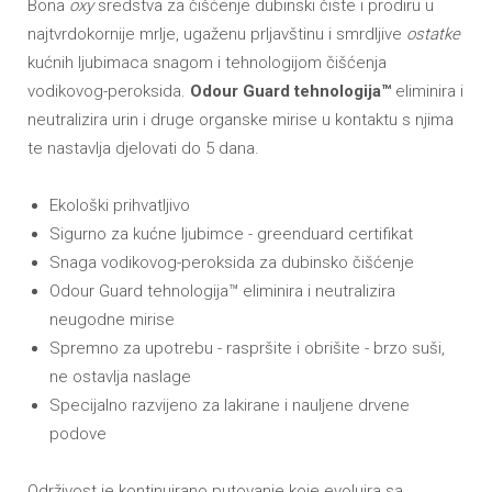
Bona
oxy
sredstva za čišćenje dubinski čiste i prodiru u
najtvrdokornije mrlje, ugaženu prljavštinu i smrdljive
ostatke
kućnih ljubimaca snagom i tehnologijom čišćenja
vodikovog-peroksida.
Odour Guard tehnologija™
eliminira i
neutralizira urin i druge organske mirise u kontaktu s njima
te nastavlja djelovati do 5 dana.
Ekološki prihvatljivo
Sigurno za kućne ljubimce - greenduard certifikat
Snaga vodikovog-peroksida za dubinsko čišćenje
Odour Guard tehnologija™ eliminira i neutralizira
neugodne mirise
Spremno za upotrebu - raspršite i obrišite - brzo suši,
ne ostavlja naslage
Specijalno razvijeno za lakirane i nauljene drvene
podove
Održivost je kontinuirano putovanje koje evoluira sa