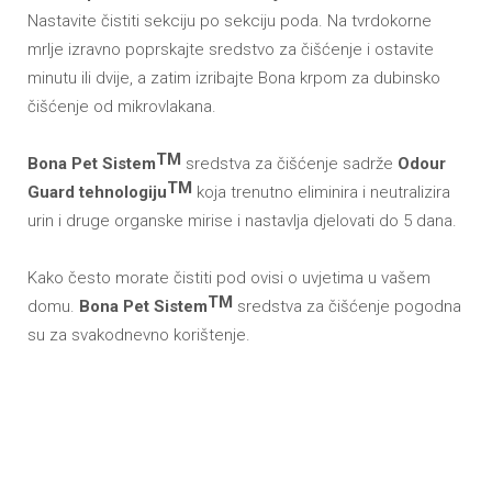
Nastavite čistiti sekciju po sekciju poda. Na tvrdokorne
mrlje izravno poprskajte sredstvo za čišćenje i ostavite
minutu ili dvije, a zatim izribajte Bona krpom za dubinsko
čišćenje od mikrovlakana.
TM
Bona Pet Sistem
sredstva za čišćenje sadrže
Odour
TM
Guard tehnologiju
koja trenutno eliminira i neutralizira
urin i druge organske mirise i nastavlja djelovati do 5 dana.
Kako često morate čistiti pod ovisi o uvjetima u vašem
TM
domu.
Bona Pet Sistem
sredstva za čišćenje pogodna
su za svakodnevno korištenje.