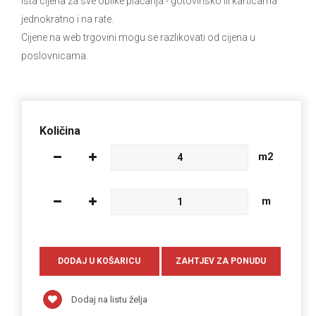
Ista cijena za sve oblike plaćanja
- gotovinsko ili karticama
jednokratno i na rate.
Cijene na web trgovini mogu se razlikovati od cijena u
poslovnicama.
Količina
m2
m
Dodaj na listu želja