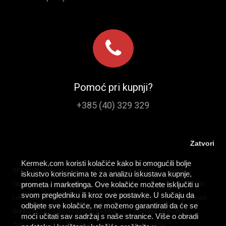
Pomoć pri kupnji?
+385 (40) 329 329
Zatvori
Kermek.com koristi kolačiće kako bi omogućili bolje
/
/
/
/
SPC I LVT vinilni podovi
Parket
Laminat
Tepisi
iskustvo korisnicima te za analizu iskustava kupnje,
/
/
/
/
/
prometa i marketinga. Ove kolačiće možete isključiti u
Tapisoni
PVC podovi
Tepih staze
Lajsne
Profili
svom pregledniku ili kroz ove postavke. U slučaju da
/
/
/
/
Lakovi za parkete
Ljepila
Umjetna trava
Predpremazi
odbijete sve kolačiće, ne možemo garantirati da će se
/
/
Sredstva za čišćenje i zaštitu podova
Podloge za podove
moći učitati sav sadržaj s naše stranice. Više o obradi
/
/
Zidne obloge
Zaštita za podove
Alat i pribor