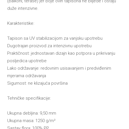
(balkoni, terase) jer boje ovih tapisona ne blijede i ostaju
duže intenzivne.
Karakteristike:
Tapison sa UV stabilizacijom za vanjsku upotrebu
Dugotrajan proizvod za intenzivnu upotrebu
Praktičnost: jednostavan dizajn kao potpora u prikrivanju
posljedica upotrebe
Lako održavanje: redovnim usisavanjem i predviđenim
mjerama održavanja
Sigurnost: ne klizajuća površina
Tehničke specifikacije:
Ukupna debljina: 9,50 mm
Ukupna masa: 1250 g/m
²
Sastav flora: 100% PP