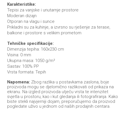
Karakteristike:
Tepisi za vanjske i unutarnje prostore
Moderan dizajn
Otporan na vlagu i sunce
Prikladni su za kuhinje, a izvrsno su rješenje za terase,
balkone i prostore s velikim prometom
Tehničke specifikacije:
Dimenzija tepiha: 160x230 cm
Visina: 0 mm
Ukupna masa: 1050 g/m²
Sastav: 100% PP
Vrsta formata: Tepih
Napomena:
Zbog razlika u postavkama zaslona, boje
proizvoda mogu se djelomično razlikovati od prikaza na
ekranu. Na izgled proizvoda utječu vrsta te intenzitet
svjetla u prostoru, kao i kut gledanja ili fotografiranja. Kako
biste stekli najvjerniji dojam, preporučujemo da proizvod
pogledate uživo u jednom od naših prodajnih centara.