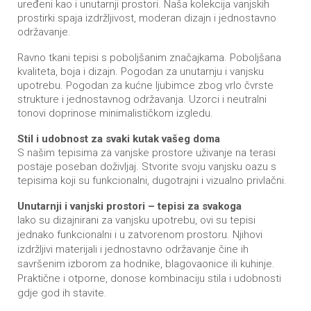
uređeni kao i unutarnji prostori. Naša kolekcija vanjskih
prostirki spaja izdržljivost, moderan dizajn i jednostavno
održavanje.
Ravno tkani tepisi s poboljšanim značajkama. Poboljšana
kvaliteta, boja i dizajn. Pogodan za unutarnju i vanjsku
upotrebu. Pogodan za kućne ljubimce zbog vrlo čvrste
strukture i jednostavnog održavanja. Uzorci i neutralni
tonovi doprinose minimalističkom izgledu.
Stil i udobnost za svaki kutak vašeg doma
S našim tepisima za vanjske prostore uživanje na terasi
postaje poseban doživljaj. Stvorite svoju vanjsku oazu s
tepisima koji su funkcionalni, dugotrajni i vizualno privlačni.
Unutarnji i vanjski prostori – tepisi za svakoga
Iako su dizajnirani za vanjsku upotrebu, ovi su tepisi
jednako funkcionalni i u zatvorenom prostoru. Njihovi
izdržljivi materijali i jednostavno održavanje čine ih
savršenim izborom za hodnike, blagovaonice ili kuhinje.
Praktične i otporne, donose kombinaciju stila i udobnosti
gdje god ih stavite.