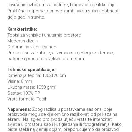
savršenim izborom za hodnike, blagovaonice ili kuhinje.
Praktične i otporne, donose kombinaciju stila i udobnosti
gdje god ih stavite.
Karakteristike:
Tepisi za vanjske i unutarnje prostore
Moderan dizajn
Otporan na vlagu i sunce
Prikladni su za kuhinje, a izvrsno su rješenje za terase,
balkone i prostore s velikim prometom
Tehničke specifikacije:
Dimenzija tepiha: 120x170 cm
Visina: 0 mm
Ukupna masa: 1050 g/m²
Sastav: 100% PP
Vrsta formata: Tepih
Napomena:
Zbog razlika u postavkama zaslona, boje
proizvoda mogu se djelomično razlikovati od prikaza na
ekranu. Na izgled proizvoda utječu vrsta te intenzitet
svjetla u prostoru, kao i kut gledanja ili fotografiranja. Kako
biste stekli najvjerniji dojam, preporučujemo da proizvod