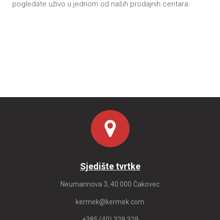
pogledate uživo u jednom od naših prodajnih centara.
Sjedište tvrtke
Neumannova 3, 40 000 Čakovec
kermek@kermek.com
+385 (40) 329 329