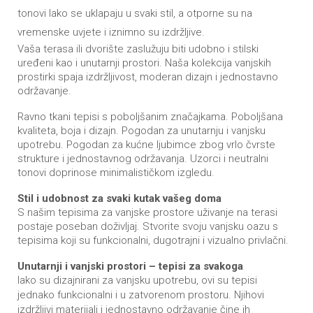
tonovi lako se uklapaju u svaki stil, a otporne su na
vremenske uvjete i iznimno su izdržljive.
Vaša terasa ili dvorište zaslužuju biti udobno i stilski
uređeni kao i unutarnji prostori. Naša kolekcija vanjskih
prostirki spaja izdržljivost, moderan dizajn i jednostavno
održavanje.
Ravno tkani tepisi s poboljšanim značajkama. Poboljšana
kvaliteta, boja i dizajn. Pogodan za unutarnju i vanjsku
upotrebu. Pogodan za kućne ljubimce zbog vrlo čvrste
strukture i jednostavnog održavanja. Uzorci i neutralni
tonovi doprinose minimalističkom izgledu.
Stil i udobnost za svaki kutak vašeg doma
S našim tepisima za vanjske prostore uživanje na terasi
postaje poseban doživljaj. Stvorite svoju vanjsku oazu s
tepisima koji su funkcionalni, dugotrajni i vizualno privlačni.
Unutarnji i vanjski prostori – tepisi za svakoga
Iako su dizajnirani za vanjsku upotrebu, ovi su tepisi
jednako funkcionalni i u zatvorenom prostoru. Njihovi
izdržljivi materijali i jednostavno održavanje čine ih