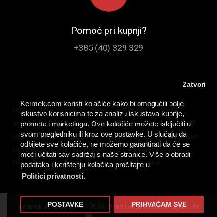
Pomoć pri kupnji?
+385 (40) 329 329
Zatvori
Kermek.com koristi kolačiće kako bi omogućili bolje
/
/
/
/
SPC I LVT vinilni podovi
Parket
Laminat
Tepisi
iskustvo korisnicima te za analizu iskustava kupnje,
/
/
/
/
/
prometa i marketinga. Ove kolačiće možete isključiti u
Tapisoni
PVC podovi
Tepih staze
Lajsne
Profili
svom pregledniku ili kroz ove postavke. U slučaju da
/
/
/
/
Lakovi za parkete
Ljepila
Umjetna trava
Predpremazi
odbijete sve kolačiće, ne možemo garantirati da će se
/
/
Sredstva za čišćenje i zaštitu podova
Podloge za podove
moći učitati sav sadržaj s naše stranice. Više o obradi
/
/
Zidne obloge
Zaštita za podove
Alat i pribor
podataka i korištenju kolačića pročitajte u
Politici privatnosti.
POSTAVKE
PRIHVAĆAM SVE
Kermek d.o.o. © 1994 - 2026. Izrada web shopa:
Konplast.hr