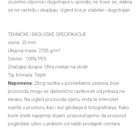
izuzetno otporna i dugotrajna u uporabi, ne truse se, vlakna
se ne rastežu i skupljaju. Izgled lica je stabilan i dugotrajan.
TEHNIČKE I EKOLOŠKE SPECIFIKACIJE
visina: 25 mm
Ukupna masa: 2705 g/m
²
Sastav : 100% PES
Zna
čajka dizajna: Ultra mekan na dodir
Tip formata: Tepih
Napomena:
Zbog razlika u postavkama zaslona, boje
proizvoda mogu se djelomično razlikovati od prikaza na
ekranu. Na izgled proizvoda utječu vrsta te intenzitet
svjetla u prostoru, kao i kut gledanja ili fotografiranja. Kako
biste stekli najvjerniji dojam, preporučujemo da proizvod
pogledate uživo u jednom od naših prodajnih centara.