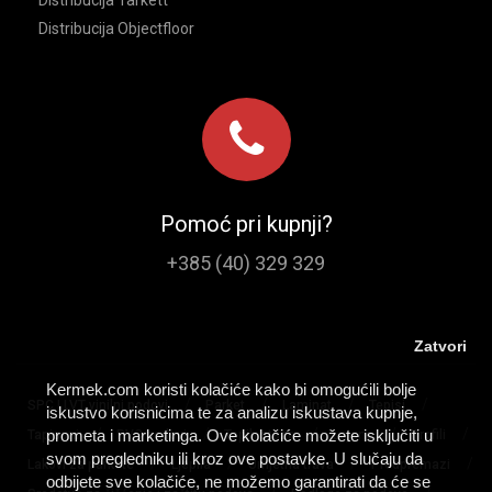
Distribucija Objectfloor
Pomoć pri kupnji?
+385 (40) 329 329
Zatvori
Kermek.com koristi kolačiće kako bi omogućili bolje
/
/
/
/
SPC I LVT vinilni podovi
Parket
Laminat
Tepisi
iskustvo korisnicima te za analizu iskustava kupnje,
/
/
/
/
/
prometa i marketinga. Ove kolačiće možete isključiti u
Tapisoni
PVC podovi
Tepih staze
Lajsne
Profili
svom pregledniku ili kroz ove postavke. U slučaju da
/
/
/
/
Lakovi za parkete
Ljepila
Umjetna trava
Predpremazi
odbijete sve kolačiće, ne možemo garantirati da će se