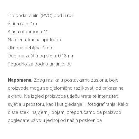
Tip poda: vinilni (PVC) pod u roli
Širina role: 4m
Klasa otpornosti: 21
Namjena: kućna upotreba
Ukupna debljina: 2mm
Debljina zaštitnog sloja: 0,13mm
Pogodno za podno grijanje: da
Napomena:
Zbog razlika u postavkama zaslona, boje
proizvoda mogu se djelomično razlikovati od prikaza na
ekranu. Na izgled proizvoda utječu vrsta te intenzitet
svjetla u prostoru, kao i kut gledanja ili fotografiranja. Kako
biste stekli najvjerniji dojam, preporučamo da proizvod
pogledate uživo u jednoj od naših poslovnica.