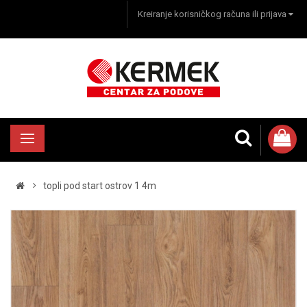
Kreiranje korisničkog računa ili prijava
topli pod start ostrov 1 4m