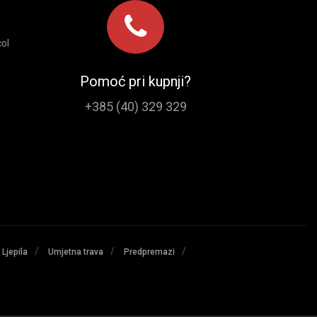
ol
Pomoć pri kupnji?
+385 (40) 329 329
/
/
/
Ljepila
Umjetna trava
Predpremazi