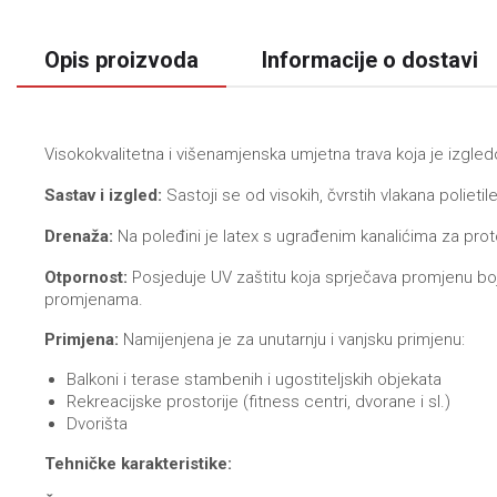
Opis proizvoda
Informacije o dostavi
Visokokvalitetna i višenamjenska umjetna trava koja je izgle
Sastav i izgled:
Sastoji se od visokih, čvrstih vlakana polietil
Drenaža:
Na poleđini je latex s ugrađenim kanalićima za pro
Otpornost:
Posjeduje UV zaštitu koja sprječava promjenu boj
promjenama.
Primjena:
Namijenjena je za unutarnju i vanjsku primjenu:
Balkoni i terase stambenih i ugostiteljskih objekata
Rekreacijske prostorije (fitness centri, dvorane i sl.)
Dvorišta
Tehničke karakteristike: