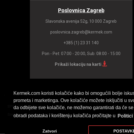
Poslovnica Zagreb
Slavonska avenija 52g, 10 000 Zagreb
poslovnica.zagreb@kermek.com
+385 (1) 23 31 140
Pon - Pet: 07:00 - 20:00, Sub: 08:00 - 15:00
Prikaži lokaciju na karti
Kermek.com koristi kolačiće kako bi omogućili bolje iskus
prometa i marketinga. Ove kolačiće možete isključiti u sv
/
/
/
/
SPC I LVT vinilni podovi
Parket
Laminat
Tepisi
Tapisoni
da odbijete sve kolačiće, ne možemo garantirati da će se 
/
/
Sredstva za čišćenje i zaštitu podova
Podloge za podove
Zidne ob
obradi podataka i korištenju kolačića pročitajte u
Politici
Zatvori
POSTAVK