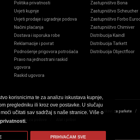
Politika privatnosti
Zastupništvo Bona
Uvjeti kupnje
Zastupništvo Scheucher
Uvjeti prodaje i ugradnje podova
Zastupništvo Forbo Euroc
Načini plaćanja
Zastupništvo Chimiver
Dostava i isporuka robe
Distribucija Kaindl
Reklamacije i povrat
Distribucija Tarkett
Podnošenje prigovora potrošača
Distribucija Objectfloor
Pravo na jednostrani raskid
ugovora
Raskid ugovora
tvo korisnicima te za analizu iskustava kupnje,
om pregledniku ili kroz ove postavke. U slučaju
/
/
/
/
/
/
PVC podovi
Tepih staze
Lajsne
Profili
Lakovi za parkete
moći učitati sav sadržaj s naše stranice. Više o
/
/
loge
Zaštita za podove
Alat i pribor
 privatnosti.
E
PRIHVAĆAM SVE