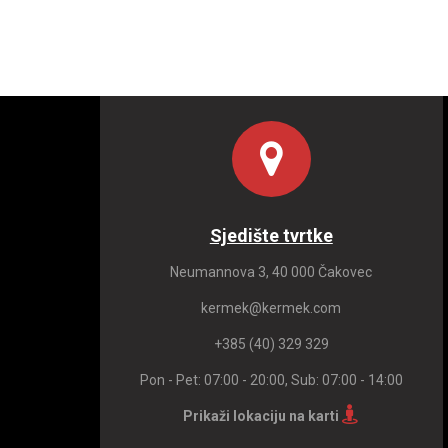
Sjedište tvrtke
Neumannova 3, 40 000 Čakovec
kermek@kermek.com
+385 (40) 329 329
Pon - Pet: 07:00 - 20:00, Sub: 07:00 - 14:00
Prikaži lokaciju na karti