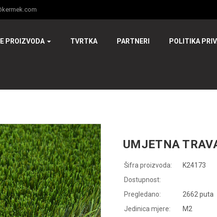
@kermek.com
JE PROIZVODA
TVRTKA
PARTNERI
POLITIKA PRI
UMJETNA TRAVA
Šifra proizvoda:
K24173
Dostupnost:
Pregledano:
2662 puta
Jedinica mjere:
M2