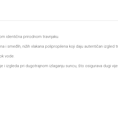
dom identična prirodnom travnjaku.
ena i smeđih, nižih vlakana polipropilena koji daju autentičan izgled t
tok vode.
e i izgleda pri dugotrajnom izlaganju suncu, što osigurava dugi v