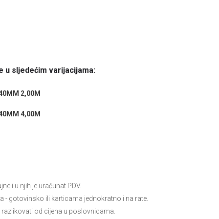
 u sljedećim varijacijama:
40MM 2,00M
40MM 4,00M
e i u njih je uračunat PDV.
ja
- gotovinsko ili karticama jednokratno i na rate.
 razlikovati od cijena u poslovnicama.