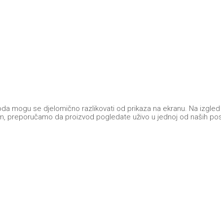
a mogu se djelomično razlikovati od prikaza na ekranu. Na izgled pr
 dojam, preporučamo da proizvod pogledate uživo u jednoj od naših po