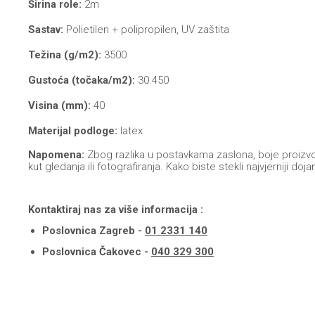
Širina role:
2m
Sastav:
Polietilen + polipropilen, UV zaštita
Težina (g/m2):
3500
Gustoća (točaka/m2):
30.450
Visina (mm):
40
Materijal podloge:
latex
Napomena:
Zbog razlika u postavkama zaslona, boje proizvod
kut gledanja ili fotografiranja. Kako biste stekli najvjerniji
Kontaktiraj nas za više informacija :
Poslovnica Zagreb -
01 2331 140
Poslovnica Čakovec -
040 329 300