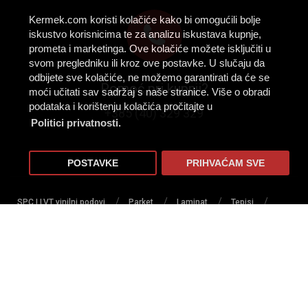
Kermek.com koristi kolačiće kako bi omogućili bolje
iskustvo korisnicima te za analizu iskustava kupnje,
prometa i marketinga. Ove kolačiće možete isključiti u
svom pregledniku ili kroz ove postavke. U slučaju da
odbijete sve kolačiće, ne možemo garantirati da će se
Pomoć pri kupnji?
moći učitati sav sadržaj s naše stranice. Više o obradi
podataka i korištenju kolačića pročitajte u
+385 (40) 329 329
Politici privatnosti.
POSTAVKE
PRIHVAĆAM SVE
/
/
/
/
SPC I LVT vinilni podovi
Parket
Laminat
Tepisi
/
/
/
/
/
Tapisoni
PVC podovi
Tepih staze
Lajsne
Profili
/
/
/
/
Lakovi za parkete
Ljepila
Umjetna trava
Predpremazi
/
/
Sredstva za čišćenje i zaštitu podova
Podloge za podove
/
/
Zidne obloge
Zaštita za podove
Alat i pribor