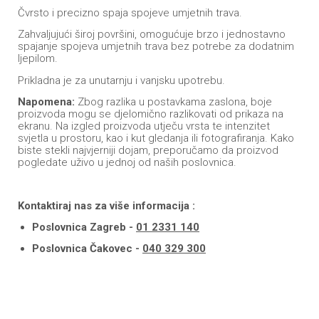
Čvrsto i precizno spaja spojeve umjetnih trava.
Zahvaljujući široj površini, omogućuje brzo i jednostavno
spajanje spojeva umjetnih trava bez potrebe za dodatnim
ljepilom.
Prikladna je za unutarnju i vanjsku upotrebu.
Napomena:
Zbog razlika u postavkama zaslona, boje
proizvoda mogu se djelomično razlikovati od prikaza na
ekranu. Na izgled proizvoda utječu vrsta te intenzitet
svjetla u prostoru, kao i kut gledanja ili fotografiranja. Kako
biste stekli najvjerniji dojam, preporučamo da proizvod
pogledate uživo u jednoj od naših poslovnica.
Kontaktiraj nas za više informacija :
Poslovnica Zagreb -
01 2331 140
Poslovnica Čakovec -
040 329 300