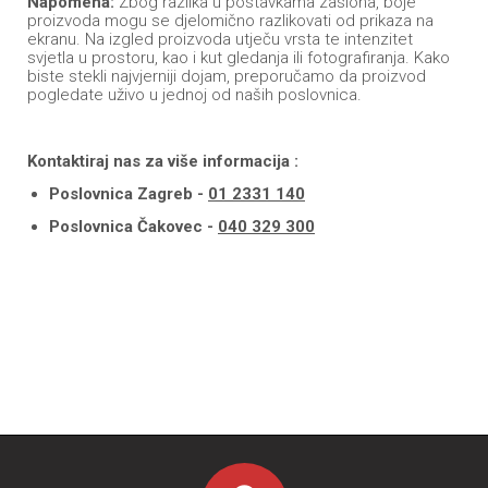
Napomena:
Zbog razlika u postavkama zaslona, boje
proizvoda mogu se djelomično razlikovati od prikaza na
ekranu. Na izgled proizvoda utječu vrsta te intenzitet
svjetla u prostoru, kao i kut gledanja ili fotografiranja. Kako
biste stekli najvjerniji dojam, preporučamo da proizvod
pogledate uživo u jednoj od naših poslovnica.
Kontaktiraj nas za više informacija :
Poslovnica Zagreb -
01 2331 140
Poslovnica Čakovec -
040 329 300