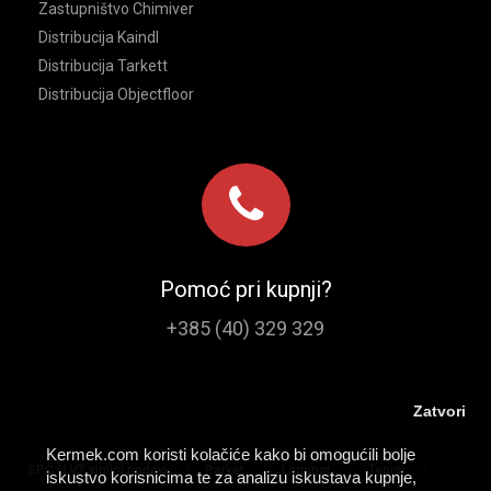
Zastupništvo Chimiver
Distribucija Kaindl
Distribucija Tarkett
Distribucija Objectfloor
Pomoć pri kupnji?
+385 (40) 329 329
Zatvori
Kermek.com koristi kolačiće kako bi omogućili bolje
/
/
/
/
SPC I LVT vinilni podovi
Parket
Laminat
Tepisi
iskustvo korisnicima te za analizu iskustava kupnje,