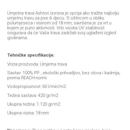
Umjetna trava Ashton izvrsna je opcija ako tražite najbolju
umjetnu travu za pse ili djecu. S oštricom u obliku
polumjeseca i visinom od 18 mm, savršena je za vrt u
kojem je puno aktivnosti. Vrlo visoka UV stabilnost
osigurava da će Vaša trava zadržati svoj uglađeni izgled
godinama.
Tehničke specifikacije:
Vrsta proizvoda: Umjetna trava
Sastav: 100% PP , ekološki prihvatljivo, bez olova i kadmija,
prema REACH-normi
Vodopropusnost: 60 l/min/m2
Težina sastava: 420 gr/m2
Ukupna težina: 1.120 gr/m2
Ukupna visina: 18 mm