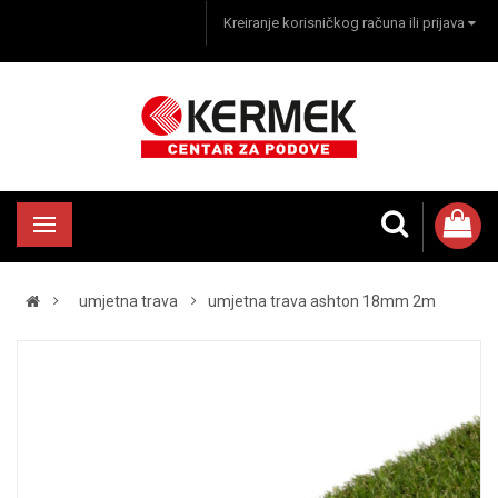
Kreiranje korisničkog računa ili prijava
umjetna trava
umjetna trava ashton 18mm 2m