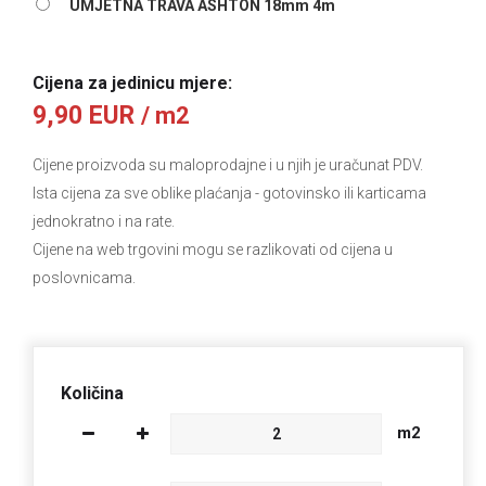
UMJETNA TRAVA ASHTON 18mm 4m
Cijena za jedinicu mjere:
9,90 EUR
/ m2
Cijene proizvoda su maloprodajne i u njih je uračunat PDV.
Ista cijena za sve oblike plaćanja
- gotovinsko ili karticama
jednokratno i na rate.
Cijene na web trgovini mogu se razlikovati od cijena u
poslovnicama.
Količina
m2